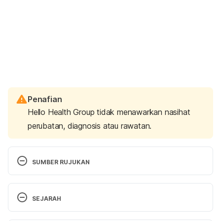
Penafian
Hello Health Group tidak menawarkan nasihat
perubatan, diagnosis atau rawatan.
SUMBER RUJUKAN
Toilet Training 
https://kidshealth.org/en/parents/toilet-
SEJARAH
teaching.html
 Accessed on June 04, 2019.
Versi Terbaru