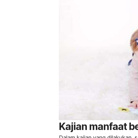
Kajian manfaat 
Dalam kajian yang dilakukan,