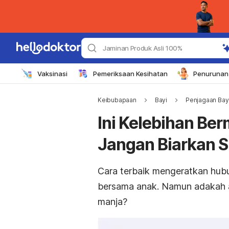
Jaminan Produk Asli 100%
Vaksinasi
Pemeriksaan Kesihatan
Penurunan 
Keibubapaan
Bayi
Penjagaan Bay
Ini Kelebihan Be
Jangan Biarkan Si
Cara terbaik mengeratkan hubu
bersama anak. Namun adakah a
manja?