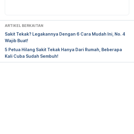
Diperbaharui oleh: 
Muhammad Wa'iz
Pharyngitis – sore throat, 
https://www.mountsinai.org/health-library/diseases-
conditions/pharyngitis-sore-throat, Accessed Oct 
16 2023.
ARTIKEL BERKAITAN
Sakit Tekak? Legakannya Dengan 6 Cara Mudah Ini, No. 4
Sore Throat (Pharyngitis), 
Wajib Buat!
https://my.clevelandclinic.org/health/diseases/8274
5 Petua Hilang Sakit Tekak Hanya Dari Rumah, Beberapa
-sore-throat-pharyngitis, Accessed Oct 16 2023.
Kali Cuba Sudah Sembuh!
Sore Throat, 
https://familydoctor.org/condition/sore-throat/, 
Accessed Oct 16 2023.
Loading...