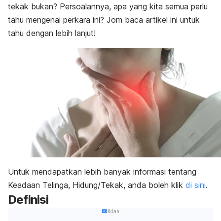
tekak bukan? Persoalannya, apa yang kita semua perlu
Faktor Risiko
Diagnosis dan Rawatan
tahu mengenai perkara ini? Jom baca artikel ini untuk
Perubahan gaya hidup & rawatan sampingan
tahu dengan lebih lanjut!
Untuk mendapatkan lebih banyak informasi tentang
Keadaan Telinga, Hidung/Tekak, anda boleh klik
di sini
.
Definisi
Iklan