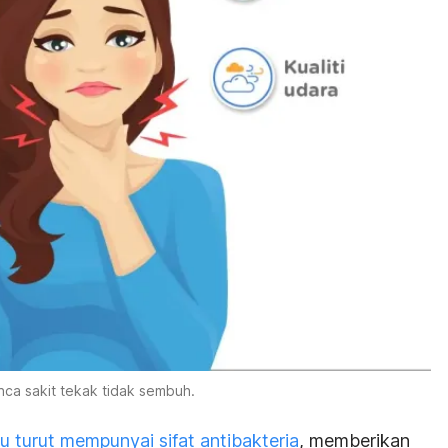
nca sakit tekak tidak sembuh.
au turut mempunyai sifat antibakteria
, memberikan