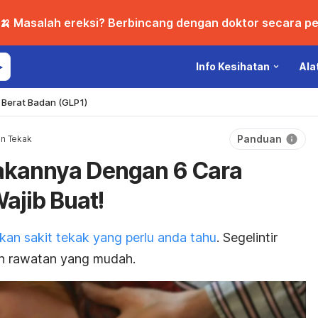
🍌 Masalah ereksi? Berbincang dengan doktor secara per
Info Kesihatan
Ala
Berat Badan (GLP1)
Panduan
n Tekak
gakannya Dengan 6 Cara
Wajib Buat!
kan sakit tekak yang perlu anda tahu
. Segelintir
h rawatan yang mudah.