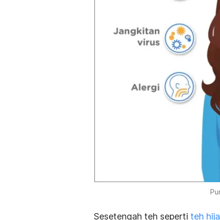
Pu
Sesetengah teh seperti
teh hij