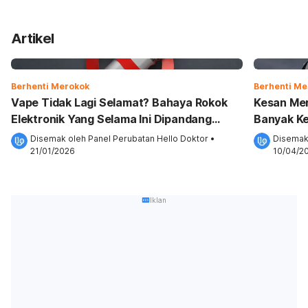
Artikel
Berhenti Merokok
Berhenti Me
Vape Tidak Lagi Selamat? Bahaya Rokok
Kesan Mer
Elektronik Yang Selama Ini Dipandang
Banyak K
Ringan
Kebaikan!
Disemak oleh 
Panel Perubatan Hello Doktor
•
Disemak
21/01/2026
10/04/2
Iklan