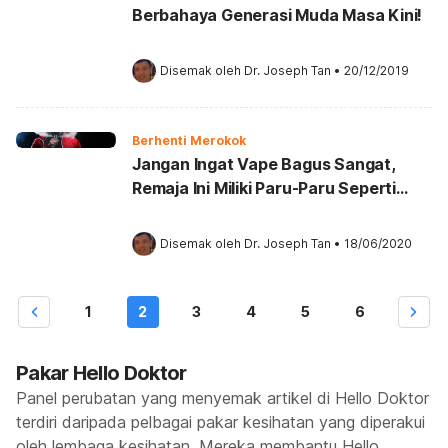
Berbahaya Generasi Muda Masa Kini!
Disemak oleh 
Dr. Joseph Tan
•
20/12/2019
Berhenti Merokok
Jangan Ingat Vape Bagus Sangat,
Remaja Ini Miliki Paru-Paru Seperti
“Usia 70 Tahun” Kerana Vape!
Disemak oleh 
Dr. Joseph Tan
•
18/06/2020
1
2
3
4
5
6
Pakar Hello Doktor
Panel perubatan yang menyemak artikel di Hello Doktor
terdiri daripada pelbagai pakar kesihatan yang diperakui
oleh lembaga kesihatan. Mereka membantu Hello