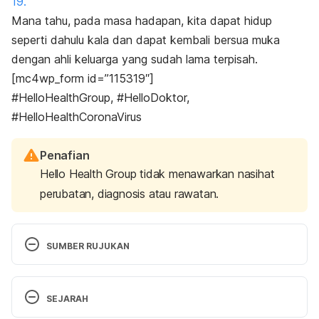
19.
Mana tahu, pada masa hadapan, kita dapat hidup
seperti dahulu kala dan dapat kembali bersua muka
dengan ahli keluarga yang sudah lama terpisah.
[mc4wp_form id=”115319″]
#HelloHealthGroup, #HelloDoktor,
#HelloHealthCoronaVirus
Penafian
Hello Health Group tidak menawarkan nasihat
perubatan, diagnosis atau rawatan.
SUMBER RUJUKAN
Possible Side Effects.
 Accessed March 15, 2021. 
SEJARAH
https://www.cdc.gov/coronavirus/2019-