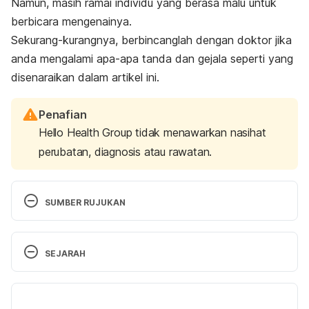
Namun, masih ramai individu yang berasa malu untuk
berbicara mengenainya.
Sekurang-kurangnya, berbincanglah dengan doktor jika
anda mengalami apa-apa tanda dan gejala seperti yang
disenaraikan dalam artikel ini.
Penafian
Hello Health Group tidak menawarkan nasihat
perubatan, diagnosis atau rawatan.
SUMBER RUJUKAN
https://www.urologyhealth.org/urologic-
SEJARAH
conditions/urinary-incontinence
Versi Terbaru
https://www.urologyhealth.org/urologic-