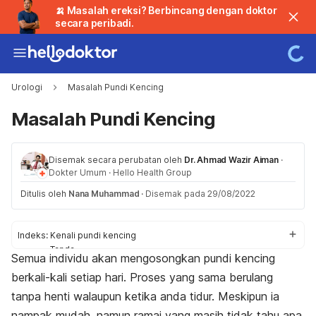
🍌 Masalah ereksi? Berbincang dengan doktor
secara peribadi.
Urologi
Masalah Pundi Kencing
Masalah Pundi Kencing
Disemak secara perubatan oleh
Dr. Ahmad Wazir Aiman
·
Dokter Umum
·
Hello Health Group
Ditulis oleh
Nana Muhammad
·
Disemak pada 29/08/2022
Indeks:
Kenali pundi kencing
Tanda
Semua individu akan mengosongkan pundi kencing
Bilakah perlu jumpa doktor?
berkali-kali setiap hari. Proses yang sama berulang
Punca bagi wanita
Punca bagi lelaki
tanpa henti walaupun ketika anda tidur.
Meskipun ia
Punca lain
nampak mudah, namun ramai yang masih tidak tahu apa