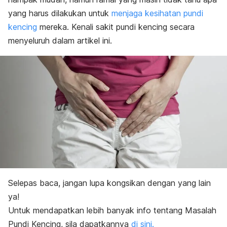
Penyakit pundi kencing lazim di Malaysia
yang harus dilakukan untuk
menjaga kesihatan pundi
Langkah mengatasi
Kesimpulan
kencing
mereka.
Kenali sakit pundi kencing secara
menyeluruh dalam artikel ini.
Selepas baca, jangan lupa kongsikan dengan yang lain
ya!
Untuk mendapatkan lebih banyak info tentang Masalah
Pundi Kencing, sila dapatkannya
di sini.