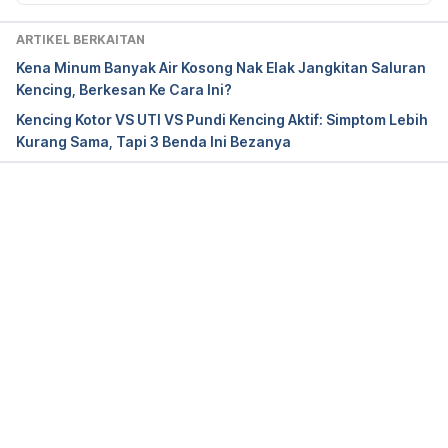
Mayo Clinic. 2020. 
Pelvic inflammatory disease 
ARTIKEL BERKAITAN
(PID).
 April 23. Accessed July 13, 2021. 
Kena Minum Banyak Air Kosong Nak Elak Jangkitan Saluran
https://www.mayoclinic.org/diseases-
Kencing, Berkesan Ke Cara Ini?
conditions/pelvic-inflammatory-disease/symptoms-
Kencing Kotor VS UTI VS Pundi Kencing Aktif: Simptom Lebih
causes/syc-20352594.
Kurang Sama, Tapi 3 Benda Ini Bezanya
Mayo Clinic. 2021. 
Urinary tract infection (UTI).
April 23. Accessed July 13, 2021. 
https://www.mayoclinic.org/diseases-
Loading...
conditions/urinary-tract-infection/symptoms-
causes/syc-20353447.
NHS. 2018. 
Pelvic inflammatory disease.
 August 6. 
Accessed July 13, 2021. 
https://www.nhs.uk/conditions/pelvic-
inflammatory-disease-pid/complications/.