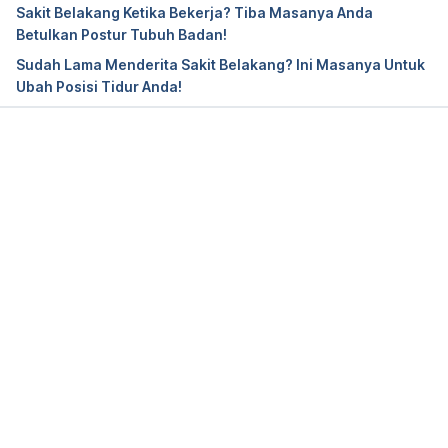
Sakit Belakang Ketika Bekerja? Tiba Masanya Anda
Kyphosis. 
Betulkan Postur Tubuh Badan!
https://www.hopkinsmedicine.org/health/conditions
Sudah Lama Menderita Sakit Belakang? Ini Masanya Untuk
-and-diseases/kyphosis
. Accessed on March 11, 
Ubah Posisi Tidur Anda!
2022. 
Kyphosis. 
https://my.clevelandclinic.org/health/diseases/17671
Loading...
-kyphosis
. Accessed on March 11, 2022. 
Kyphosis. 
https://www.nhs.uk/conditions/kyphosis/
. 
Accessed on March 11, 2022. 