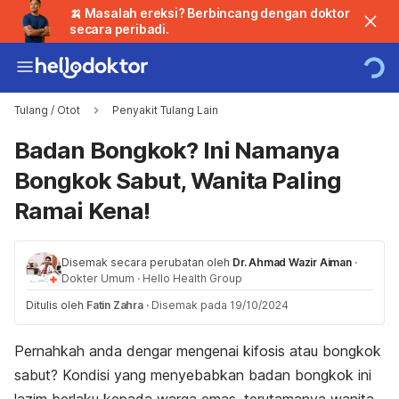
🍌 Masalah ereksi? Berbincang dengan doktor
secara peribadi.
Tulang / Otot
Penyakit Tulang Lain
Badan Bongkok? Ini Namanya
Bongkok Sabut, Wanita Paling
Ramai Kena!
Disemak secara perubatan oleh
Dr. Ahmad Wazir Aiman
·
Dokter Umum
·
Hello Health Group
Ditulis oleh
Fatin Zahra
·
Disemak pada 19/10/2024
Pernahkah anda dengar mengenai kifosis atau bongkok
sabut? Kondisi yang menyebabkan badan bongkok ini