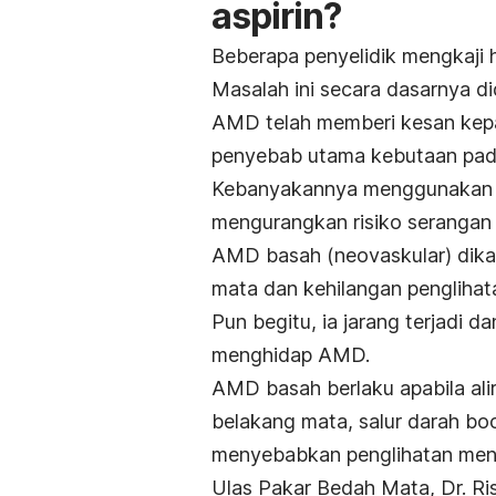
aspirin?
Beberapa penyelidik mengkaji
Masalah ini secara dasarnya di
AMD telah memberi kesan kepad
penyebab utama kebutaan pada 
Kebanyakannya menggunakan a
mengurangkan risiko serangan 
AMD basah (
neovaskular
) dik
mata dan kehilangan penglihata
Pun begitu, ia jarang terjadi d
menghidap AMD.
AMD basah berlaku apabila ali
belakang mata, salur darah bo
menyebabkan penglihatan menj
Ulas Pakar Bedah Mata, Dr. Ris