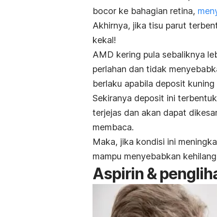
bocor ke bahagian retina,
meny
Akhirnya, jika tisu parut terbe
kekal!
AMD kering pula sebaliknya le
perlahan dan tidak menyebabka
berlaku apabila
deposit
kuning 
Sekiranya
deposit
ini terbentu
terjejas dan akan dapat dikesan
membaca.
Maka, jika kondisi ini meningk
mampu menyebabkan kehilanga
Aspirin & penglih