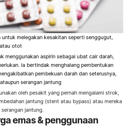
a untuk melegakan kesakitan seperti senggugut,
 atau otot
k menggunakan aspirin sebagai ubat cair darah,
diperlukan. Ia bertindak menghalang pembentukan
 mengakibatkan pembekuan darah dan seterusnya,
ataupun serangan jantung
gunakan oleh pesakit yang pernah mengalami strok,
embedahan jantung (
stent
atau
bypass
) atau mereka
p serangan jantung.
arga emas & penggunaan