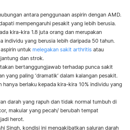
 hubungan antara penggunaan aspirin dengan AMD.
dapati mempengaruhi pesakit yang lebih berusia.
a kira-kira 1.8 juta orang dan merupakan
individu yang berusia lebih daripada 50 tahun.
spirin untuk
melegakan sakit arthritis
atau
jantung dan strok.
atakan bertanggungjawab terhadap punca sakit
n yang paling ‘dramatik’ dalam kalangan pesakit.
an hanya berlaku kepada kira-kira 10% individu yang
ran darah yang rapuh dan tidak normal tumbuh di
cor, makular yang pecah/ berubah tempat
adi herot.
hi Singh, kondisi ini mengakibatkan saluran darah