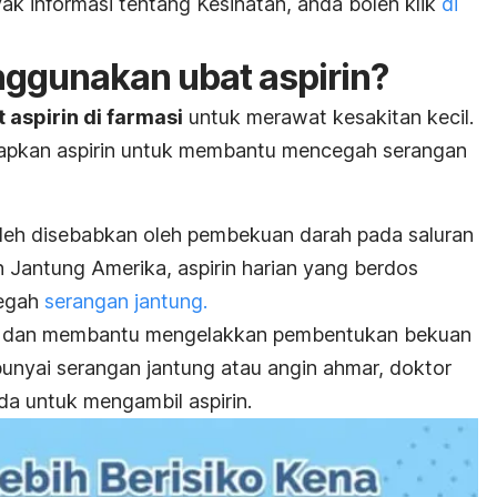
k informasi tentang Kesihatan, anda boleh klik
di
nggunakan ubat aspirin?
 aspirin di farmasi
untuk merawat kesakitan kecil.
apkan aspirin untuk membantu mencegah serangan
oleh disebabkan oleh pembekuan darah pada saluran
 Jantung Amerika, aspirin harian yang berdos
cegah
serangan jantung.
da dan membantu mengelakkan pembentukan bekuan
punyai serangan jantung atau angin ahmar, doktor
a untuk mengambil aspirin.