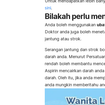
Untuk mendapatkan lebih banya
sini
.
Bilakah perlu me
Anda boleh menggunakan
ubat
Doktor anda juga boleh menet
jantung atau strok.
Serangan jantung dan strok b
darah anda.
Menurut Persatuan
rendah boleh membantu men
Aspirin mencairkan darah an
darah. Oleh itu, jika anda mem
anda mungkin memberitahu and