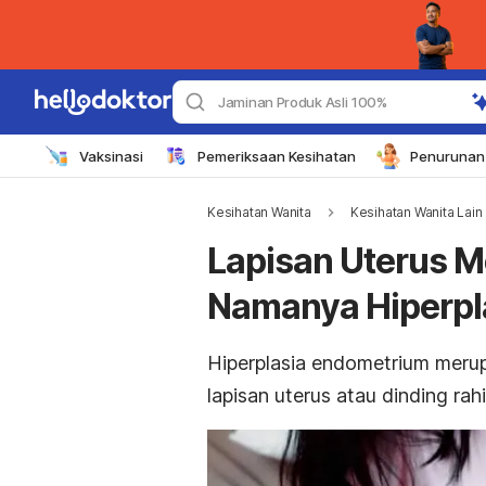
Jaminan Produk Asli 100%
Vaksinasi
Pemeriksaan Kesihatan
Penurunan 
Kesihatan Wanita
Kesihatan Wanita Lain
Lapisan Uterus M
Namanya Hiperpl
Hiperplasia endometrium meru
lapisan uterus atau dinding ra