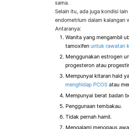
sama.
Selain itu, ada juga kondisi la
endometrium dalam kalangan 
Antaranya:
Wanita yang mengambil uba
tamoxifen
untuk rawatan k
Menggunakan estrogen unt
progesteron atau progesti
Mempunyai kitaran haid ya
menghidap PCOS
atau mem
Mempunyai berat badan be
Penggunaan tembakau.
Tidak pernah hamil.
Mengalami menopaus awal