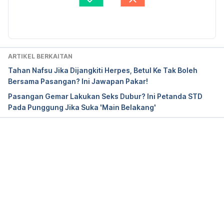
ultiple,CI%2C%200.28%2D0.99).
Diperbaharui oleh: 
Siti Fatihah
https://www.frontiersin.org/articles/10.3389/fpubh.
2019.00004/full
ARTIKEL BERKAITAN
https://www.frontiersin.org/articles/10.3389/fpubh.
Tahan Nafsu Jika Dijangkiti Herpes, Betul Ke Tak Boleh
2019.00004/full
Bersama Pasangan? Ini Jawapan Pakar!
Pasangan Gemar Lakukan Seks Dubur? Ini Petanda STD
Pada Punggung Jika Suka 'Main Belakang'
Loading...