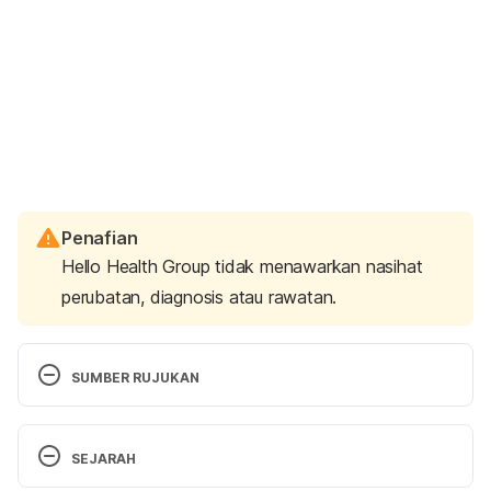
Penafian
Hello Health Group tidak menawarkan nasihat
perubatan, diagnosis atau rawatan.
SUMBER RUJUKAN
https://www.urologyhealth.org/urology-a-
SEJARAH
z/s/sexually-transmitted-infections