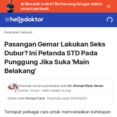
🍌 Masalah ereksi? Berbincang dengan doktor
secara peribadi.
Kesihatan Seksual
Pasangan Gemar Lakukan Seks
Dubur? Ini Petanda STD Pada
Punggung Jika Suka 'Main
Belakang'
Disemak secara perubatan oleh
Dr. Ahmad Wazir Aiman
·
Dokter Umum
·
Hello Health Group
Ditulis oleh
Ahmad Farid
·
Disemak pada 04/05/2021
Terdapat pelbagai cara untuk memvariasikan kehidupan