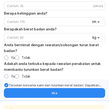
(tahun)
Berapa ketinggian anda?
cm
Berapakah berat badan anda?
kg
Anda berminat dengan rawatan/sokongan turun berat
badan?
Ya
Tidak
Adakah anda terbuka kepada rawatan perubatan untuk
membantu turunkan berat badan?
Ya
Tidak
Teruskan bersama kami dan turunkan berat badan: Dapatkan
kemas kini pakar tentang rawatan & sokongan penurunan berat
Kira
badan terus ke (peti masuk > inbox) anda.