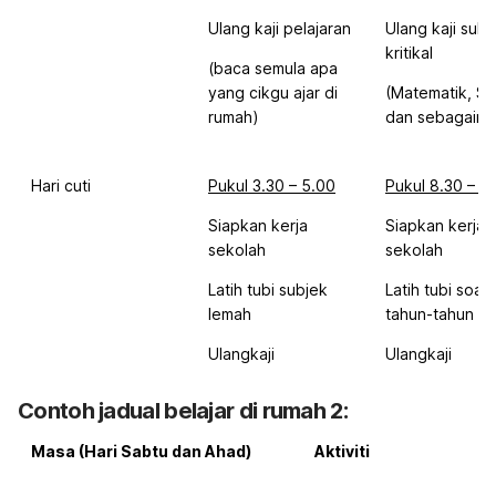
Ulang kaji pelajaran
Ulang kaji subj
kritikal
(baca semula apa
yang cikgu ajar di
(Matematik, Sa
rumah)
dan sebagainy
Hari cuti
Pukul 3.30 – 5.00
Pukul 8.30 – 1
Siapkan kerja
Siapkan kerja
sekolah
sekolah
Latih tubi subjek
Latih tubi soal
lemah
tahun-tahun le
Ulangkaji
Ulangkaji
Contoh jadual belajar di rumah 2:
Masa (Hari Sabtu dan Ahad)
Aktiviti