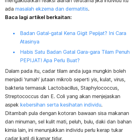
mengakibatkan reaksi alahan terutama jika individu itu
ada
masalah ekzema dan dermatitis
.
Baca lagi artikel berkaitan:
Badan Gatal-gatal Kena Gigit Pepijat? Ini Cara
Atasinya
Habis Satu Badan Gatal Gara-gara Tilam Penuh
PEPIJAT! Apa Perlu Buat?
Dalam pada itu, cadar tilam anda juga mungkin boleh
menjadi ‘rumah’ jutaan mikrob seperti yis, kulat, virus,
bakteria termasuk
Lactobacillus
,
Staphylococcus
,
Streptococcus
dan
E. Coli
yang akan menjejaskan
aspek
kebersihan serta kesihatan individu
.
Ditambah pula dengan kotoran bawaan sisa makanan
dan minuman, sel kulit mati, peluh, bulu, daki dan bahan
kimia lain, ini menunjukkan individu perlu kerap tukar
cadar katil di kamar tidur.