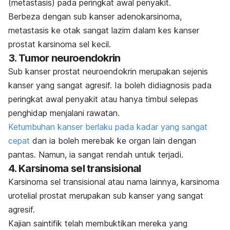
(metastasis) pada peringkat awal penyakit.
Berbeza dengan sub kanser adenokarsinoma,
metastasis ke otak sangat lazim dalam kes kanser
prostat karsinoma sel kecil.
3. Tumor neuroendokrin
Sub kanser prostat neuroendokrin merupakan sejenis
kanser yang sangat agresif. Ia boleh didiagnosis pada
peringkat awal penyakit atau hanya timbul selepas
penghidap menjalani rawatan.
Ketumbuhan kanser berlaku pada kadar yang sangat
cepat
dan ia boleh merebak ke organ lain dengan
pantas. Namun, ia sangat rendah untuk terjadi.
4. Karsinoma sel transisional
Karsinoma sel transisional atau nama lainnya, karsinoma
urotelial prostat merupakan sub kanser yang sangat
agresif.
Kajian saintifik telah membuktikan mereka yang