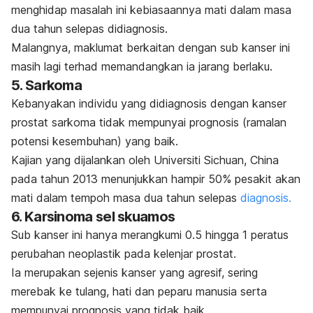
menghidap masalah ini kebiasaannya mati dalam masa
dua tahun selepas didiagnosis.
Malangnya, maklumat berkaitan dengan sub kanser ini
masih lagi terhad memandangkan ia jarang berlaku.
5. Sarkoma
Kebanyakan individu yang didiagnosis dengan kanser
prostat sarkoma tidak mempunyai prognosis (ramalan
potensi kesembuhan) yang baik.
Kajian yang dijalankan oleh Universiti Sichuan, China
pada tahun 2013 menunjukkan hampir 50% pesakit akan
mati dalam tempoh masa dua tahun selepas
diagnosis.
6. Karsinoma sel skuamos
Sub kanser ini hanya merangkumi 0.5 hingga 1 peratus
perubahan neoplastik pada kelenjar prostat.
Ia merupakan sejenis kanser yang agresif, sering
merebak ke tulang, hati dan peparu manusia serta
mempunyai prognosis yang tidak baik.