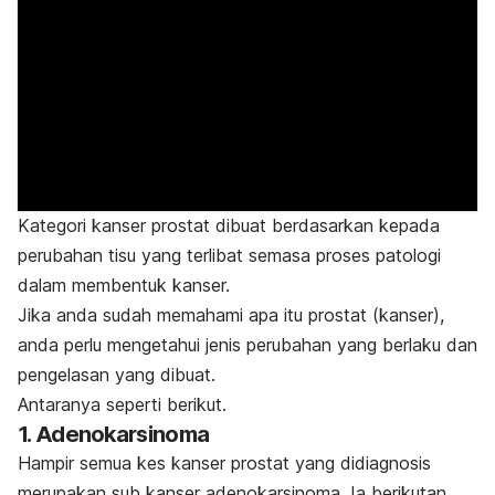
Kategori kanser prostat dibuat berdasarkan kepada
perubahan tisu yang terlibat semasa proses patologi
dalam membentuk kanser.
Jika anda sudah memahami apa itu prostat (kanser),
anda perlu mengetahui jenis perubahan yang berlaku dan
pengelasan yang dibuat.
Antaranya seperti berikut.
1. Adenokarsinoma
Hampir semua kes kanser prostat yang didiagnosis
merupakan sub kanser adenokarsinoma. Ia berikutan