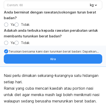
kg
Anda berminat dengan rawatan/sokongan turun berat
badan?
Ya
Tidak
Adakah anda terbuka kepada rawatan perubatan untuk
membantu turunkan berat badan?
Ya
Tidak
Teruskan bersama kami dan turunkan berat badan: Dapatkan
kemas kini pakar tentang rawatan & sokongan penurunan berat
Kira
badan terus ke (peti masuk > inbox) anda.
Nasi perlu dimakan sekurang-kurangnya satu hidangan
setiap hari.
Ramai yang cuba mencari kaedah atau
portion
nasi
untuk diet agar mereka masih lagi boleh menikmati nasi
walaupun sedang berusaha menurunkan berat badan.