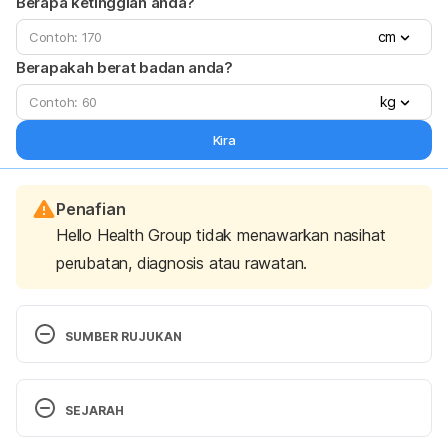
Berapa ketinggian anda?
cm
Berapakah berat badan anda?
kg
Kira
Penafian
Hello Health Group tidak menawarkan nasihat
perubatan, diagnosis atau rawatan.
SUMBER RUJUKAN
https://gulfnews.com/lifestyle/health-
SEJARAH
fitness/vegetarians-enjoy-better-sex-lives-than-
meat-eaters-1.1583141254064
Versi Terbaru