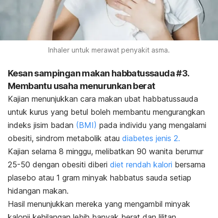
Inhaler untuk merawat penyakit asma.
Kesan sampingan makan habbatussauda #3.
Membantu usaha menurunkan berat
Kajian menunjukkan cara makan ubat habbatussauda
untuk kurus yang betul boleh membantu mengurangkan
indeks jisim badan
(BMI)
pada individu yang mengalami
obesiti, sindrom metabolik atau
diabetes jenis 2.
Kajian selama 8 minggu, melibatkan 90 wanita berumur
25-50 dengan obesiti diberi
diet rendah kalori
bersama
plasebo atau 1 gram minyak habbatus sauda setiap
hidangan makan.
Hasil menunjukkan mereka yang mengambil minyak
kalonji
kehilangan lebih banyak berat dan lilitan