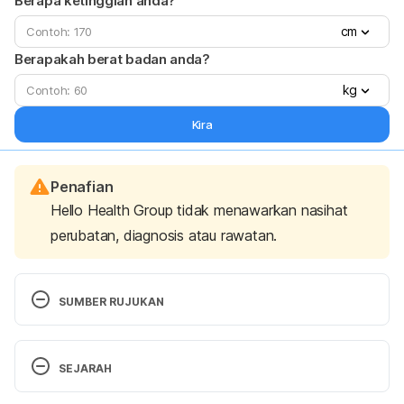
Berapa ketinggian anda?
cm
Berapakah berat badan anda?
kg
Kira
Penafian
Hello Health Group tidak menawarkan nasihat
perubatan, diagnosis atau rawatan.
SUMBER RUJUKAN
Habbatus Sauda Benefits, Uses & Cures. 
SEJARAH
https://www.digitalwelt.org/en/lifestyle/herbs/habb
atus-sauda-benefits
, Accessed on June 9, 2022 
Versi Terbaru