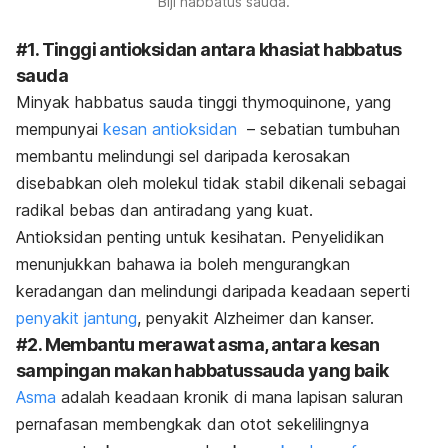
Biji habbatus sauda.
#1. Tinggi antioksidan antara khasiat habbatus
sauda
Minyak habbatus sauda tinggi
thymoquinone
, yang
mempunyai
kesan antioksidan
– sebatian tumbuhan
membantu melindungi sel daripada kerosakan
disebabkan oleh molekul tidak stabil dikenali sebagai
radikal bebas dan antiradang yang kuat.
Antioksidan penting untuk kesihatan. Penyelidikan
menunjukkan bahawa ia boleh mengurangkan
keradangan dan melindungi daripada keadaan seperti
penyakit jantung
,
penyakit Alzheimer
dan kanser.
#2. Membantu merawat asma, antara
kesan
sampingan makan habbatussauda
yang baik
Asma
adalah keadaan kronik
di mana lapisan saluran
pernafasan membengkak dan otot sekelilingnya