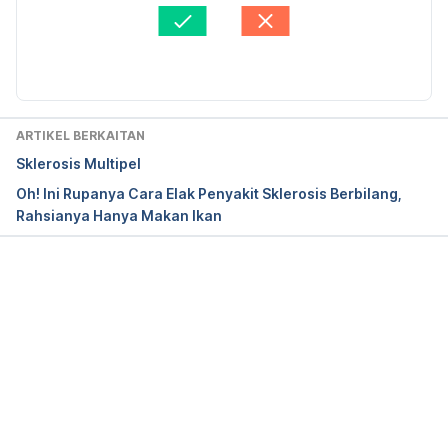
Disemak secara perubatan oleh 
Dr. Ahmad Wazir 
https://www.nationalmssociety.org/Symptoms-
Aiman
Diperbaharui oleh: 
Nisreen Nadiah
Diagnosis/MS-Symptoms/Emotional-Changes
https://mssociety.ca/en/pdf/emotions.pdf
ARTIKEL BERKAITAN
Emotional and cognitive changes
Sklerosis Multipel
Oh! Ini Rupanya Cara Elak Penyakit Sklerosis Berbilang,
Rahsianya Hanya Makan Ikan
Loading...