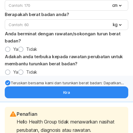
cm
Berapakah berat badan anda?
kg
Anda berminat dengan rawatan/sokongan turun berat
badan?
Ya
Tidak
Adakah anda terbuka kepada rawatan perubatan untuk
membantu turunkan berat badan?
Ya
Tidak
Teruskan bersama kami dan turunkan berat badan: Dapatkan
kemas kini pakar tentang rawatan & sokongan penurunan berat
Kira
badan terus ke (peti masuk > inbox) anda.
Penafian
Hello Health Group tidak menawarkan nasihat
perubatan, diagnosis atau rawatan.