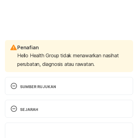
Penafian
Hello Health Group tidak menawarkan nasihat
perubatan, diagnosis atau rawatan.
SUMBER RUJUKAN
Penyakit Radang Pelvis. 
SEJARAH
http://www.myhealth.gov.my/penyakit-radang-
pelivis/, accessed on Sept 2, 2020
Versi Terbaru
Pelvic inflammatory disease. 
05/05/2023