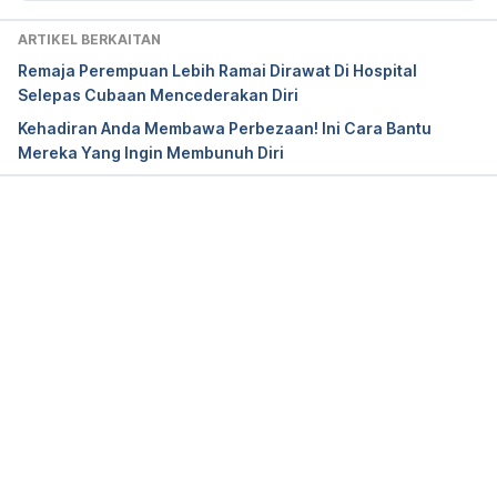
https://www.sprc.org/about-suicide/warning-signs, 
Accessed on Sept 11, 2022
ARTIKEL BERKAITAN
Remaja Perempuan Lebih Ramai Dirawat Di Hospital
Suicide and suicidal thoughts. 
Selepas Cubaan Mencederakan Diri
https://www.mayoclinic.org/diseases-
Kehadiran Anda Membawa Perbezaan! Ini Cara Bantu
conditions/suicide/symptoms-causes/syc-
Mereka Yang Ingin Membunuh Diri
20378048, Accessed on Sept 11, 2022
WARNING SIGNS OF SUICIDE. 
https://save.org/about-suicide/warning-signs-risk-
Loading...
factors-protective-factors/, Accessed on Sept 11, 
2022