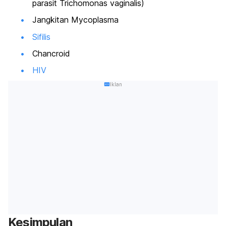
parasit
Trichomonas vaginalis
)
Jangkitan
Mycoplasma
Sifilis
Chancroid
HIV
Iklan
Kesimpulan