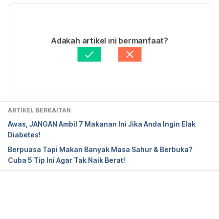
http://www.diabetesforecast.org/2014/10-
oct/safe-fasting-with-diabetes.html.  Accessed 15 
13/04/2021
May 2018.
Ditulis oleh 
Helma Hassan
Adakah artikel ini bermanfaat?
Disemak secara perubatan oleh 
Panel Perubatan 
https://www.ncbi.nlm.nih.gov/pmc/articles/PMC290
Hello Doktor
Diperbaharui oleh: 
Nurul Halifah
9082/
Can I fast with diabetes during Ramadan?
ARTIKEL BERKAITAN
Awas, JANGAN Ambil 7 Makanan Ini Jika Anda Ingin Elak
Practical Guide to Diabetes Management in 
Diabetes!
Ramadan
Berpuasa Tapi Makan Banyak Masa Sahur & Berbuka?
Cuba 5 Tip Ini Agar Tak Naik Berat!
Loading...