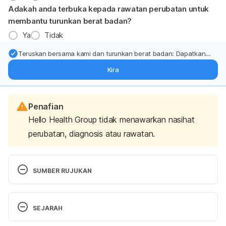
Adakah anda terbuka kepada rawatan perubatan untuk
membantu turunkan berat badan?
Ya
Tidak
Teruskan bersama kami dan turunkan berat badan: Dapatkan
kemas kini pakar tentang rawatan & sokongan penurunan berat
Kira
badan terus ke (peti masuk > inbox) anda.
Penafian
Hello Health Group tidak menawarkan nasihat
perubatan, diagnosis atau rawatan.
SUMBER RUJUKAN
https://www.diabetes.org.uk/guide-to-
diabetes/managing-your-diabetes/ramadan. 
SEJARAH
Accessed 15 May 2018.
Versi Terbaru