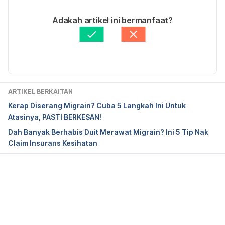
04/07/2022
Ditulis oleh 
Nurul Nazrah Nazarudin
Adakah artikel ini bermanfaat?
Disemak secara perubatan oleh 
Dr. Muhamad 
Firdaus Rahim
Diperbaharui oleh: 
Muhammad Wa'iz
ARTIKEL BERKAITAN
Kerap Diserang Migrain? Cuba 5 Langkah Ini Untuk
Atasinya, PASTI BERKESAN!
Dah Banyak Berhabis Duit Merawat Migrain? Ini 5 Tip Nak
Claim Insurans Kesihatan
Loading...