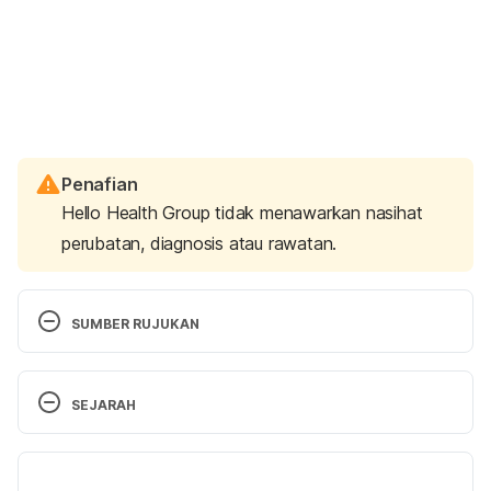
Penafian
Hello Health Group tidak menawarkan nasihat
perubatan, diagnosis atau rawatan.
SUMBER RUJUKAN
http://americanpregnancy.org/pregnancy-
health/migraines-during-pregnancy/
SEJARAH
Migraine and pregnancy
Versi Terbaru