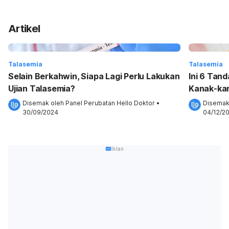
Artikel
Talasemia
Talasemia
Selain Berkahwin, Siapa Lagi Perlu Lakukan
Ini 6 Tan
Ujian Talasemia?
Kanak-kan
Disemak oleh 
Panel Perubatan Hello Doktor
•
Disemak
30/09/2024
04/12/2
Iklan