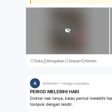
Suka
Kongsikan
Simpan
Komen
A
Kehamilan
1 minggu yang lepas
PERIOD MELEBIHI HARI
Dokter nak tanya, kalau period melebihi ha
tompok dengan lendir. 