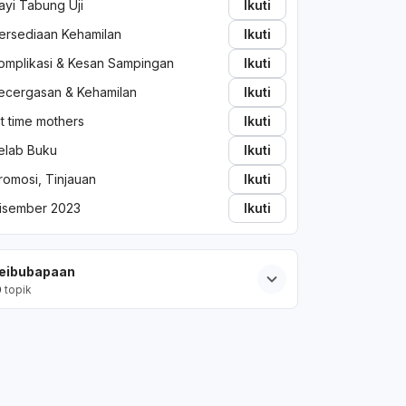
ayi Tabung Uji
Ikuti
ersediaan Kehamilan
Ikuti
omplikasi & Kesan Sampingan
Ikuti
ecergasan & Kehamilan
Ikuti
st time mothers
Ikuti
elab Buku
Ikuti
romosi, Tinjauan
Ikuti
isember 2023
Ikuti
eibubapaan
0
topik