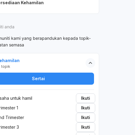
rsediaan Kehamilan
kep
pka
per
tid
iti anda
ber
bln 
muniti kami yang berapandukan kepada topik-
hatan semasa
ehamilan
2
topik
Sertai
saha untuk hamil
Ikuti
rimester 1
Ikuti
nd Trimester
Ikuti
rimester 3
Ikuti