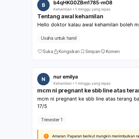
b4qHKG0ZBm1785-mO8
B
Kehamilan
1 minggu yang lepas
Tentang awal kehamilan
Hello doktor kalau awal kehamilan boleh mk
Usaha untuk hamil
Suka
Kongsikan
Simpan
Komen
nur emilya
N
Kehamilan
1 minggu yang lepas
mcm ni pregnant ke sbb line atas te
mcm ni pregnant ke sbb line atas terang ba
17/5
Trimester 1
Amaran: Paparan berikut mungkin menimbulkan ra