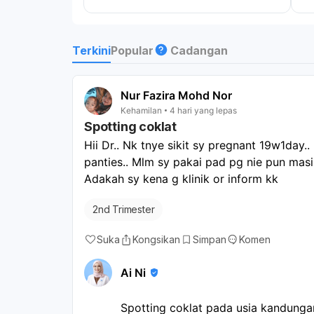
lepastu dah takde datang lagi dah ..
kemudian pd 18/5 sy dapati kluar
spotting coklat secalit je ... adakah sy
Terkini
Popular
Cadangan
pregnant ? Sbb skrg sy mengalami
kembung perut .. sakit kepala .. bdn lesu
.. kuat tido dan malam tak dpt tido ..
Nur Fazira Mohd Nor
Kehamilan
4 hari yang lepas
Spotting coklat
Hii Dr.. Nk tnye sikit sy pregnant 19w1day..
panties.. Mlm sy pakai pad pg nie pun masih
Adakah sy kena g klinik or inform kk 
2nd Trimester
Suka
Kongsikan
Simpan
Komen
Ai Ni
Spotting coklat pada usia kandungan