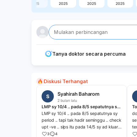
2025
2025
2025
2025
2025
Mulakan perbincangan
Tanya doktor secara percuma
Diskusi Terhangat
Syahirah Baharom
S
2 bulan lalu
LMP sy 10/4 .. pada 8/5 sepatutnya sy period ..
To
LMP sy 10/4 .. pada 8/5 sepatutnya sy
do
period .. tapi tak hadir seminggu .. check
se
upt -ve .. slps itu pada 14/5 sy ad kluar
te
cairan pink coklat light flow 1 hari ..
ap
3
4