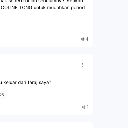
idak seperti bulan sebelumnye. Adakah 
at COLINE TONG untuk mudahkan period 
4
keluar dari faraj saya?
25
1