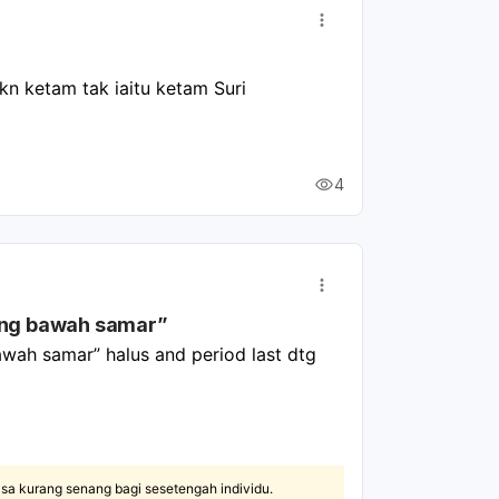
n ketam tak iaitu ketam Suri 
4
rang bawah samar”
wah samar” halus and period last dtg 
sa kurang senang bagi sesetengah individu.