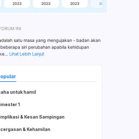
2023
2023
2023
2023
FORUM INI
adalah satu masa yang mengujakan - badan akan
beberapa siri perubahan apabila kehidupan
ke
...
Lihat Lebih Lanjut
Popular
aha untuk hamil
813-MB9
Nur Farahin Ismarizal
N
2 minggu lalu
imester 1
masa test positive tapi esok period keluar banyak
Hai doktor ? Ibu selepas beranak czer bole makan ais
st positive
Hai doktor ? Ibu selepas beranak czer
Hel
mplikasi & Kesan Sampingan
 kan hari
bole makan ais tak ?
per
..adakah sya
per
cergasan & Kehamilan
ber
1
2
1