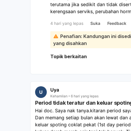
terutama jika sedikit dan tidak diser
kerengsaan serviks, perubahan hor
seksual/pemeriksaan. Namun, ia jug
4 hari yang lepas
Suka
Feedback
jangkitan, polip, plasenta bermasala
dipantau:
Penafian: Kandungan ini dise
Kalau spotting masih keluar pagi in
yang disahkan
KK/klinik hari ini
untuk dinilai, terut
klinik/hospital
jika ada pendarahan m
Topik berkaitan
pinggang kuat, keluar ketulan, dema
bergerak. Sementara itu, rehat, elak
dulu, dan perhatikan jumlah serta w
Uya
U
Kehamilan
6 hari yang lepas
Period tidak teratur dan keluar spoti
Hai doc. Saya nak tanya.kitaran period say
Dan memang setiap bulan akan lewat dan ak
keluar spoting coklat pekat (1st day perio