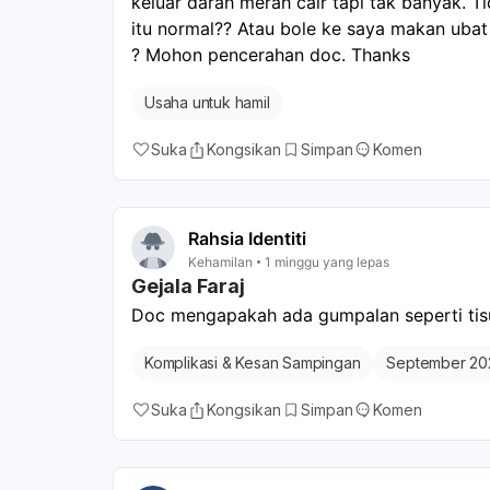
keluar darah merah cair tapi tak banyak. T
itu normal?? Atau bole ke saya makan ub
? Mohon pencerahan doc. Thanks
Usaha untuk hamil
Suka
Kongsikan
Simpan
Komen
Rahsia Identiti
Kehamilan
1 minggu yang lepas
Gejala Faraj
Doc mengapakah ada gumpalan seperti tisu 
Komplikasi & Kesan Sampingan
September 20
Suka
Kongsikan
Simpan
Komen