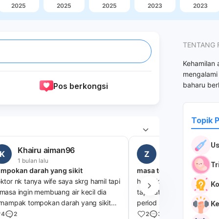
2025
2025
2025
2023
2023
TENTANG 
Kehamilan 
mengalami 
baharu ber
Pos berkongsi
Topik 
Us
Khairu aiman96
ZbVOip55Cz17
K
Z
1 bulan lalu
4 minggu lalu
Tr
mpokan darah yang sikit
ktor nk tanya wife saya skrg hamil tapi
hai doktor..semalam sya te
Ko
masa ingin membuang air kecil dia
tapi satu line samar²..esok
rnampak tompokan darah yang sikit
period sya keluar banyak
Ke
akah sebabnya tu doktor ?
masih pregnant
4
2
2
3