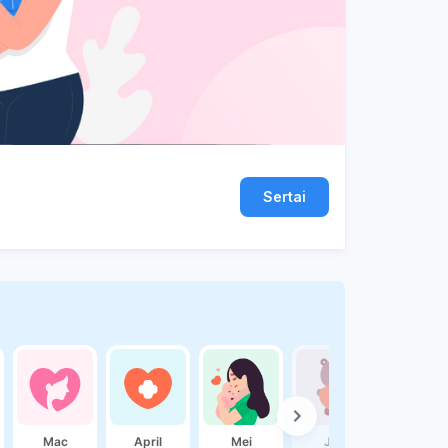
Sertai
Mac
April
Mei
Jun