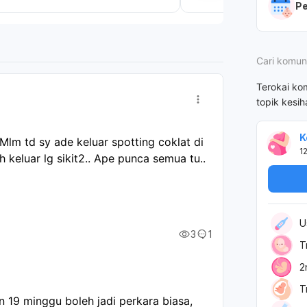
Pe
Cari komun
Terokai ko
topik kesi
K
 Mlm td sy ade keluar spotting coklat di 
1
 keluar lg sikit2.. Ape punca semua tu.. 
U
3
1
T
2
T
 19 minggu boleh jadi perkara biasa,