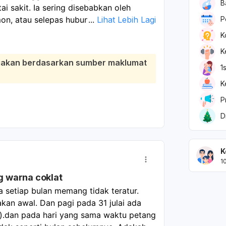
B
tai sakit. Ia sering disebabkan oleh
mon, atau selepas hubungan
...
Lihat Lebih Lagi
P
a boleh menandakan masalah seperti
K
h, atau keguguran awal, jadi perlu
K
diakan berdasarkan sumber maklumat
i, saya sarankan puan
maklumkan
1
ama jika ini berulang.
Segera ke
K
erah, sakit perut atau kekejangan, sakit
P
m, bau tidak normal, atau bayi kurang
kan hubungan seksual dan aktiviti berat
D
arna darah.
K
1
ng warna coklat
a setiap bulan memang tidak teratur. 
an awal. Dan pagi pada 31 julai ada 
d).dan pada hari yang sama waktu petang 