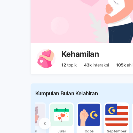
Kehamilan
12
topik
43k
interaksi
105k
ahl
Kumpulan Bulan Kelahiran
Mei
Jun
Julai
Ogos
September