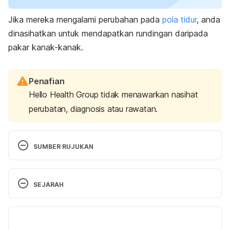
Jika mereka mengalami
perubahan pada
pola tidur
, anda
dinasihatkan untuk mendapatkan rundingan daripada
pakar kanak-kanak.
Penafian
Hello Health Group tidak menawarkan nasihat
perubatan, diagnosis atau rawatan.
SUMBER RUJUKAN
Child safety. https://www.mayoclinic.org/healthy-
SEJARAH
lifestyle/infant-and-toddler-health/in-depth/child-
safety/art-20046124.
 Accessed on May 15, 2020
Versi Terbaru
Child safety. https://www.mottchildren.org/health-
17/07/2024