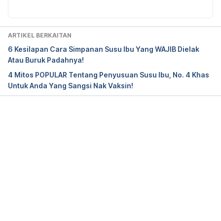
https://www.thechildren.com/health-
info/conditions-and-illnesses/breastfeeding-
ARTIKEL BERKAITAN
and-your-diet
 / Accessed on April 6, 2020
6 Kesilapan Cara Simpanan Susu Ibu Yang WAJIB Dielak
Atau Buruk Padahnya!
https://www.eatright.org/health/pregnancy/bre
4 Mitos POPULAR Tentang Penyusuan Susu Ibu, No. 4 Khas
ast-feeding/nursing-your-baby-what-you-eat-
Untuk Anda Yang Sangsi Nak Vaksin!
and-drink-matters
 / Accessed on April 6, 2020
Loading...