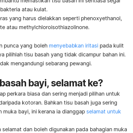
bantu memastikan tisu basah ini sentiasa segar
akteria atau kulat.
as yang harus dielakkan seperti
phenoxyethanol,
te
atau
methylchloroisothiazolinone.
n punca yang boleh
menyebabkan iritasi
pada kulit
ya pilihlah tisu basah yang tidak dicampur bahan ini.
 tidak mengandungi sebarang pewangi.
basah bayi, selamat ke?
p perkara biasa dan sering menjadi pilihan untuk
daripada kotoran. Bahkan tisu basah juga sering
muka bayi, ini kerana ia dianggap
selamat untuk
ah selamat dan boleh digunakan pada bahagian muka