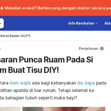
🍌 Masalah ereksi? Berbincang dengan doktor secara per
Info Kesihatan
Ala
Berat Badan (GLP1)
Penjelasan
i
saran Punca Ruam Pada Si
 Buat Tisu DIY!
tara
item wajib
ada bagi kebanyakan
ibu bapa
pada
pilihan apabila di luar rumah. Tetapi selamat ke
da bahagian tubuh seperti muka bayi?