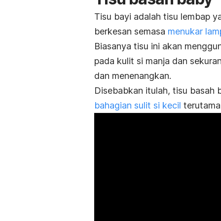
Tisu bayi adalah tisu lembap y
berkesan semasa
menukar lamp
Biasanya tisu ini akan menggu
pada kulit si manja dan seku
dan menenangkan.
Disebabkan itulah, tisu basah 
bahagian sulit si kecil
terutaman