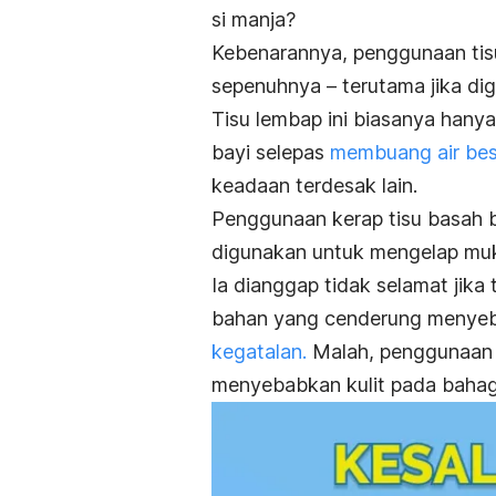
si manja?
Kebenarannya, penggunaan tis
sepenuhnya – terutama jika dig
Tisu lembap ini biasanya han
bayi selepas
membuang air bes
keadaan terdesak lain.
Penggunaan kerap tisu basah
digunakan untuk mengelap muk
Ia dianggap tidak selamat jik
bahan yang cenderung menyeba
kegatalan.
Malah, penggunaan u
menyebabkan kulit pada bahag