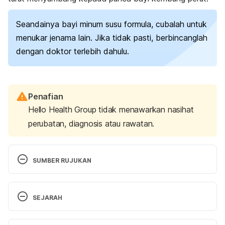
Seandainya bayi minum susu formula, cubalah untuk
menukar jenama lain. Jika tidak pasti, berbincanglah
dengan doktor terlebih dahulu.
Penafian
Hello Health Group tidak menawarkan nasihat
perubatan, diagnosis atau rawatan.
SUMBER RUJUKAN
Guide to common infant conditions. 
SEJARAH
https://www.healthhub.sg/live-healthy/1954/guide-
to-common-infant-conditions. Accessed August 18, 
Versi Terbaru