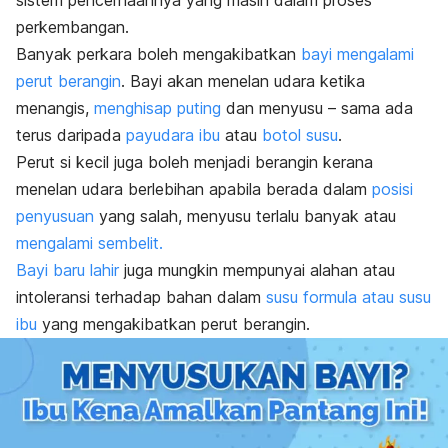
sistem pencernaannya yang masih dalam proses
perkembangan.
Banyak perkara boleh mengakibatkan
bayi mengalami
perut berangin
. Bayi akan menelan udara ketika
menangis,
menghisap puting
dan menyusu – sama ada
terus daripada
payudara ibu
atau
botol susu
.
Perut si kecil juga boleh menjadi berangin kerana
menelan udara berlebihan apabila berada dalam
posisi
penyusuan
yang salah, menyusu terlalu banyak atau
mengalami sembelit.
Bayi baru lahir
juga mungkin mempunyai alahan atau
intoleransi terhadap bahan dalam
susu formula atau susu
ibu
yang mengakibatkan perut berangin.