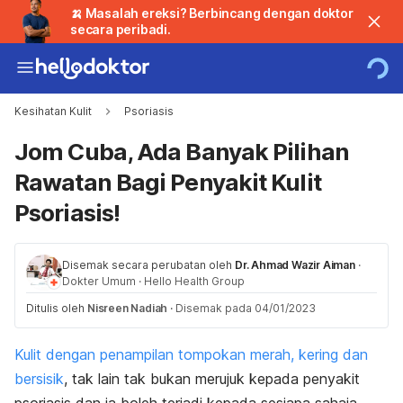
🍌 Masalah ereksi? Berbincang dengan doktor
secara peribadi.
Kesihatan Kulit
Psoriasis
Jom Cuba, Ada Banyak Pilihan
Rawatan Bagi Penyakit Kulit
Psoriasis!
Disemak secara perubatan oleh
Dr. Ahmad Wazir Aiman
·
Dokter Umum
·
Hello Health Group
Ditulis oleh
Nisreen Nadiah
·
Disemak pada 04/01/2023
Kulit dengan penampilan tompokan merah, kering dan
bersisik
, tak lain tak bukan merujuk kepada penyakit