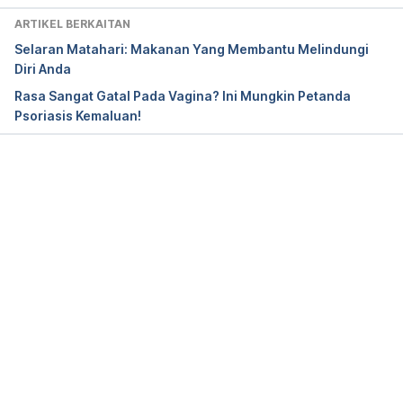
ARTIKEL BERKAITAN
https://www.aad.org/public/diseases/scaly-
Selaran Matahari: Makanan Yang Membantu Melindungi
skin/psoriasis/what-is-psoriasis
Diri Anda
Rasa Sangat Gatal Pada Vagina? Ini Mungkin Petanda
https://dermnetnz.org/topics/treatment-of-
Psoriasis Kemaluan!
psoriasis/
https://www.aad.org/public/diseases/psoriasis/treat
ment
Loading...