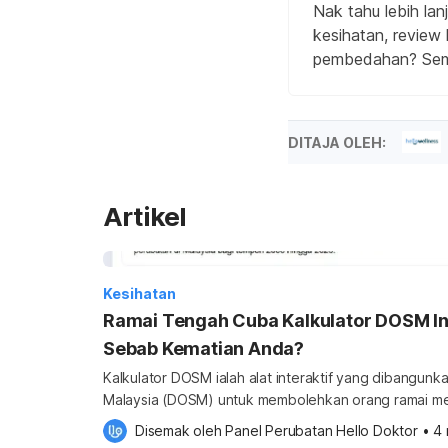
Nak tahu lebih lan
kesihatan, review 
pembedahan? Semua
DITAJA OLEH:
Artikel
Kesihatan
Ramai Tengah Cuba Kalkulator DOSM Ini
Sebab Kematian Anda?
Kalkulator DOSM ialah alat interaktif yang dibangun
Malaysia (DOSM) untuk membolehkan orang ramai me
termasuk kebarangkalian punca kematian mengikut p
Disemak oleh 
Panel Perubatan Hello Doktor
•
4 
jangka hayat berdasarkan statistik kebangsaan. Ia bu