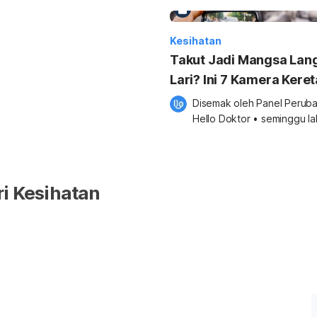
ik perhatian ramai kerana ia
[…]
Kesihatan
Takut Jadi Mangsa Lan
Lari? Ini 7 Kamera Keret
Yang Patut Anda
Disemak oleh 
Panel Peruba
Pertimbangkan
Hello Doktor
•
seminggu la
ri Kesihatan