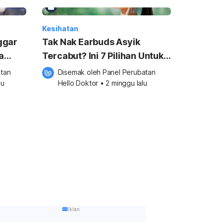
Kesihatan
ggar
Tak Nak Earbuds Asyik
a
Tercabut? Ini 7 Pilihan Untuk
Workout & Jogging
tan 
Disemak oleh 
Panel Perubatan 
lu
Hello Doktor
•
2 minggu lalu
Iklan