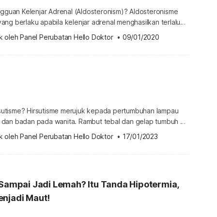
ngguan Kelenjar Adrenal (Aldosteronism)? Aldosteronisme
ng berlaku apabila kelenjar adrenal menghasilkan terlalu
osterone ke dalam darah. Kelenjar adrenal adalah dimana
k oleh 
Panel Perubatan Hello Doktor
 •
09/01/2020
e dihasilkan, ini membantu untuk mengimbangi natrium dan
h. aldosteronisme boleh mengurangkan tahap kalium dan
m dalam darah anda, ini akan menyebabkan tekanan darah
arangkalian […]
irsutisme? Hirsutisme merujuk kepada pertumbuhan lampau
dan badan pada wanita. Rambut tebal dan gelap tumbuh di
 lelaki mempunyai rambut seperti atas bibir, dagu dan
k oleh 
Panel Perubatan Hello Doktor
 •
17/01/2023
barangkalian Hirsutisme? Hirsutisme adalah perkara biasa;
ta mengalami hirsutisme. Ia biasanya tidak berbahaya atau
api boleh menjejaskan penampilan wanita. Pertambahan […]
 Sampai Jadi Lemah? Itu Tanda Hipotermia,
enjadi Maut!