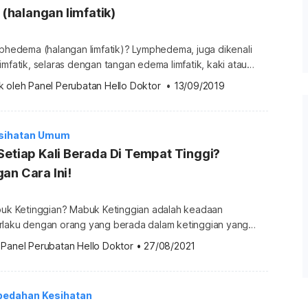
halangan limfatik)
mphedema (halangan limfatik)? Lymphedema, juga dikenali
imfatik, selaras dengan tangan edema limfatik, kaki atau
an kaki. Ini adalah hasil daripada peredaran limfatik yang
k oleh 
Panel Perubatan Hello Doktor
 •
13/09/2019
ada tersumbat, rosak atau saluran limfa akibat daripada
tidak normal. Halangan limfatik di sekeliling kaki
gil edema kaki gajah, perlawanan kaki kerana […]
sihatan Umum
Setiap Kali Berada Di Tempat Tinggi?
an Cara Ini!
abuk Ketinggian? Mabuk Ketinggian adalah keadaan
rlaku dengan orang yang berada dalam ketinggian yang
alan kaki atau pelancong. Permasalahan ketinggian
 
Panel Perubatan Hello Doktor
•
27/08/2021
keadaan yang paling biasa di antara penyakit berkaitan
 Mabuk Ketinggian? Menurut statistik, separuh daripada kita,
dan wanita, boleh mempunyai Mabuk Ketinggian,
bedahan Kesihatan
…]