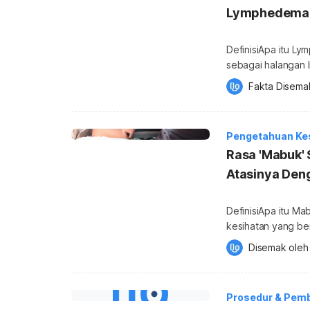
Lymphedema (
DefinisiApa itu Ly
sebagai halangan l
kedua-dua tangan d
Fakta Disema
lemah akibat darip
perkembangan yang 
kadangkala dipang
Pengetahuan Ke
Rasa 'Mabuk' 
Atasinya Deng
DefinisiApa itu M
kesihatan yang be
tinggi seperti pendaki, pej
Disemak oleh
akut (AMS) adalah 
altitud. Apa risiko
kedua-dua lelaki 
Prosedur & Pem
terutamanya jika [