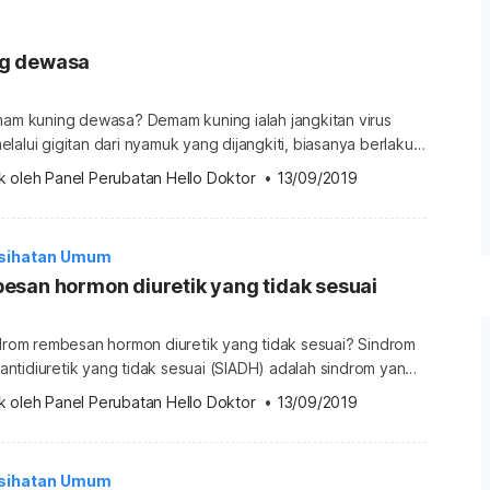
g dewasa
emam kuning dewasa? Demam kuning ialah jangkitan virus
lalui gigitan dari nyamuk yang dijangkiti, biasanya berlaku
atan Amerika dan Afrika. Bila disebarkan kepada manusia,
k oleh 
Panel Perubatan Hello Doktor
 •
13/09/2019
g boleh merosakkan hati dan organ dalaman dan
embawa maut. Apakah kebarangkalian Demam kuning
asanya berlaku di kawasan Afrika dan Amerika Selatan,
sihatan Umum
esan hormon diuretik yang tidak sesuai
ndrom rembesan hormon diuretik yang tidak sesuai? Sindrom
ntidiuretik yang tidak sesuai (SIADH) adalah sindrom yang
mbangan air dan mineral dalam badan anda, terutamanya
k oleh 
Panel Perubatan Hello Doktor
 •
13/09/2019
h bahan yang dihasilkan secara semulajadi oleh hipotalamus
eh kelenjar pituitari. Hormon ini mengawal jumlah air dalam
lang melalui air kencing. […]
sihatan Umum