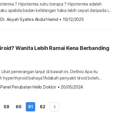
ipotermia ? Hipotermia suhu berapa ? Hipotermia adalah
aku apabila badan kehilangan haba lebih cepat daripada ia
 Ini berlaku apabila suhu badan jatuh di bawah 35°C (95
 
Dr. Aisyah Syahira Abdul Hamid
•
10/12/2025
nusia yang normal adalah kira-kira 37 ° C (98.6 ° F). Jika
kan tanpa rawatan, keadaan anda boleh membawa […]
tiroid? Wanita Lebih Ramai Kena Berbanding
? Lihat penerangan lanjut di bawah ini. Definisi Apa itu
ah hyperthyroid bahaya?Adakah penyakit tiroid boleh
 
Panel Perubatan Hello Doktor
•
20/05/2024
r dan berfungsi
on tiroid yang mengawal banyak aktiviti di dalam badan
ngsi kelenjar tiroid termasuk mengawal kadar kalsium di […]
59
60
61
62