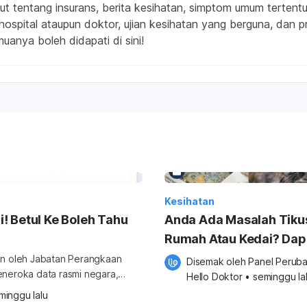
jut tentang insurans, berita kesihatan, simptom umum terten
hospital ataupun doktor, ujian kesihatan yang berguna, dan p
nya boleh didapati di sini!
Kesihatan
! Betul Ke Boleh Tahu
Anda Ada Masalah Tikus
Rumah Atau Kedai? Dap
7 Racun Tikus Terbaik
kan oleh Jabatan Perangkaan
Disemak oleh 
Panel Peruba
neroka data rasmi negara,
Sebagai Solusi!!
Hello Doktor
•
seminggu la
rofil demografi dan anggaran
minggu lalu
kan alat diagnosis atau ramalan