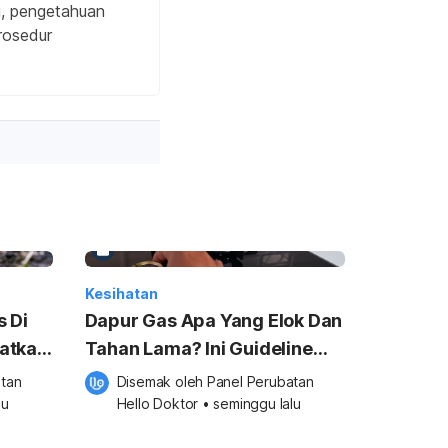
tu, pengetahuan
rosedur
Kesihatan
 Di
Dapur Gas Apa Yang Elok Dan
atkan
Tahan Lama? Ini Guideline
Pasangan Baru Kahwin Cari
tan 
Disemak oleh 
Panel Perubatan 
Barang Dapur!
lu
Hello Doktor
•
seminggu lalu