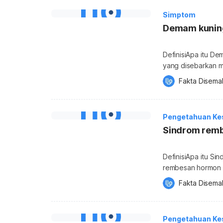
Simptom
Demam kunin
DefinisiApa itu D
yang disebarkan me
pada bahagian Sel
Fakta Disema
virus demam kunin
berkemungkinan m
dewasa? Infeksi bi
Pengetahuan Ke
memberi […]
Sindrom remb
DefinisiApa itu Si
rembesan hormon a
menjejaskan kesei
Fakta Disema
natrium. ADH adala
dan dikeluarkan ol
badan anda yang hi
Pengetahuan Ke