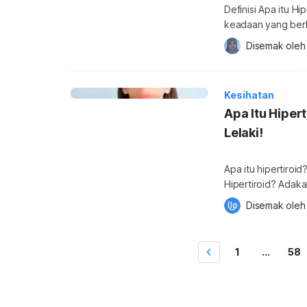
Definisi Apa itu H
keadaan yang berl
menghasilkan haba.
Disemak oleh
°F). Suhu badan ma
hipotermia dibiar
Kesihatan
Apa Itu Hiper
Lelaki!
Apa itu hipertiroid
Hipertiroid? Adak
sembuh? Hipertiroid adalah sejenis penyakit yang disebabkan oleh kelenjar
Disemak oleh
tiroid yang terlalu aktif. Kelenjar tiroid terletak di lehe
menghasilkan horm
kita. Antara fu
1
...
58