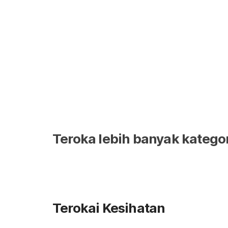
sebenar seseorang individu. Pelancaran alat ini menar
membolehkan pengguna memahami corak kesihatan 
Teroka lebih banyak katego
Terokai Kesihatan