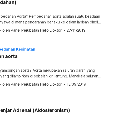
edahan)
embedahan Aorta? Pembedahan aorta adalah suatu keadaan
awa di mana pendarahan berlaku ke dalam lapisan dinding
an aorta sentiasa tertarik. Aorta adalah arteri yang terbesar
k oleh 
Panel Perubatan Hello Doktor
 •
27/11/2019
 dari jantung. Ia dibahagikan ke dalam aorta menaik,
nyambung, dan aorta menurun. Bergantung kepada di mana
erlaku di sana, […]
bedahan Kesihatan
n aorta
enyambungan aorta? Aorta merupakan saluran darah yang
yang dilampirkan di sebelah kiri jantung. Manakala saluran
ersaiz sederhana daripada aorta. Mereka menyalurkan darah
k oleh 
Panel Perubatan Hello Doktor
 •
13/09/2019
eluruh tubuh badan. Penyambungan adalah penyempitan
normal, selalunya pada bahagian yang hanya melepasi tempat
rah mengalir ke […]
enjar Adrenal (Aldosteronism)