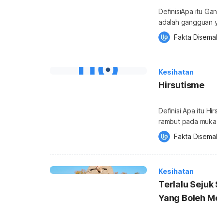
DefinisiApa itu Ga
adalah gangguan ya
banyak hormon ald
Fakta Disema
hormon aldosteron
kalium dalam dara
meningkatkan gara
Kesihatan
tinggi. Apakah keb
Hirsutisme
Definisi Apa itu H
rambut pada muka 
kawasan yang mana
Fakta Disema
jambang. Apakah ke
5% hingga 10% wani
memudaratkan, tet
Kesihatan
Terlalu Sejuk
Yang Boleh M