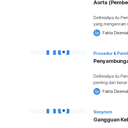
Aorta (Pemb
DefinisiApa itu P
yang mengancam ny
aorta dan menjadik
Fakta Disema
dan membawa darah
gerbang aorta pe
pembedahan yang b
Prosedur & Pem
Penyambunga
DefinisiApa itu P
penting dan besar 
darah yang lain b
Fakta Disema
dan oksigen ke s
aorta yang tidak 
di mana saluran da
Simptom
Gangguan Kel