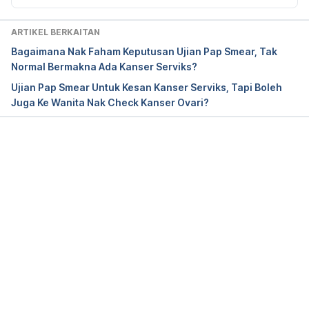
https://www.hopkinsmedicine.org/health/treatment-
tests-and-therapies/pelvic-ultrasound. Accessed on 
ARTIKEL BERKAITAN
Nov 28, 2020.
Bagaimana Nak Faham Keputusan Ujian Pap Smear, Tak
Normal Bermakna Ada Kanser Serviks?
Ultrasound. 
Ujian Pap Smear Untuk Kesan Kanser Serviks, Tapi Boleh
https://www.nhs.uk/conditions/ultrasound-scan/. 
Juga Ke Wanita Nak Check Kanser Ovari?
Accessed on Nov 28, 2020.
Transvaginal ultrasound. 
https://www.mayoclinic.org/diseases-
Loading...
conditions/pcos/multimedia/transvaginal-
ultrasound/img-20007770. Accessed on Nov 28, 
2020.