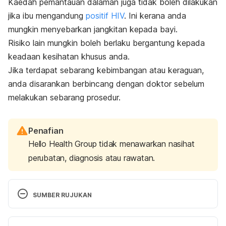
Kaedah pemantauan dalaman juga tidak boleh dilakukan
jika ibu mengandung
positif HIV
. Ini kerana anda
mungkin menyebarkan jangkitan kepada bayi.
Risiko lain mungkin boleh berlaku bergantung kepada
keadaan kesihatan khusus anda.
Jika terdapat sebarang kebimbangan atau keraguan,
anda disarankan berbincang dengan doktor sebelum
melakukan sebarang prosedur.
Penafian
Hello Health Group tidak menawarkan nasihat
perubatan, diagnosis atau rawatan.
SUMBER RUJUKAN
https://www.urmc.rochester.edu/encyclopedia/cont
ent.aspx?contenttypeid=92&contentid=P07776
  / 