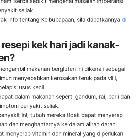
fahami serba sedikit mengenai masalah intoleransi
nyakit seliak.
ak info tentang Keibubapaan, sila dapatkannya
di
 resepi kek hari jadi kanak-
en?
mengambil makanan bergluten ini dikenali sebagai
mun menyebabkan kerosakan teruk pada villi,
elapisi usus kecil.
dapat dalam makanan seperti gandum, rai, barli dan
simptom penyakit seliak.
penyakit ini, tubuh mereka tidak dapat menyerap
nan dan menghantarnya ke dalam aliran darah.
pat menyerap vitamin dan mineral yang diperlukan