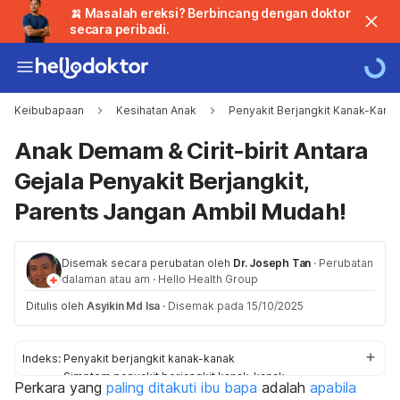
🍌 Masalah ereksi? Berbincang dengan doktor
secara peribadi.
Keibubapaan
Kesihatan Anak
Penyakit Berjangkit Kanak-Kana
Anak Demam & Cirit-birit Antara
Gejala Penyakit Berjangkit,
Parents Jangan Ambil Mudah!
Disemak secara perubatan oleh
Dr. Joseph Tan
·
Perubatan
dalaman atau am
·
Hello Health Group
Ditulis oleh
Asyikin Md Isa
·
Disemak pada 15/10/2025
Indeks:
Penyakit berjangkit kanak-kanak
Simptom penyakit berjangkit kanak-kanak
Perkara yang
paling ditakuti ibu bapa
adalah
apabila
Punca berlakunya pennyakit berjangkit di Malaysia