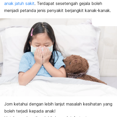
anak jatuh sakit
. Terdapat sesetengah gejala boleh
Diagnosis yang dilakukan
Langkah pencegahan penyakit berjangkit kanak-kanak
menjadi petanda jenis penyakit berjangkit kanak-kanak.
Jom ketahui dengan lebih lanjut masalah kesihatan yang
boleh terjadi kepada anak!