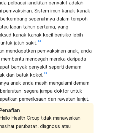
ada pelbagai jangkitan penyakit adalah
ui pemvaksinan. Sistem imun kanak-kanak
 berkembang sepenuhnya dalam tempoh
 atau lapan tahun pertama, yang
ksud kanak-kanak kecil berisiko lebih
13
 untuk jatuh sakit.
an mendapatkan pemvaksinan anak, anda
h membantu mencegah mereka daripada
pat banyak penyakit seperti demam
13
k dan batuk kokol.
anya anak anda masih mengalami demam
berlarutan, segera jumpa doktor untuk
patkan pemeriksaan dan rawatan lanjut.
Penafian
Hello Health Group tidak menawarkan
nasihat perubatan, diagnosis atau