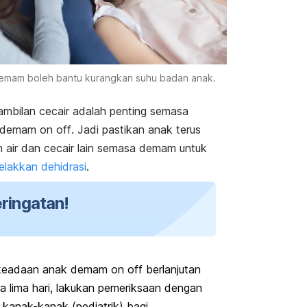
emam boleh bantu kurangkan suhu badan anak.
mbilan cecair adalah penting semasa
 demam
on off
.
Jadi pastikan anak terus
 air dan cecair lain semasa demam untuk
lakkan dehidrasi
.
ringatan!
 keadaan
anak demam
on off
berlanjutan
a lima hari, lakukan pemeriksaan dengan
 kanak-kanak (pediatrik) bagi