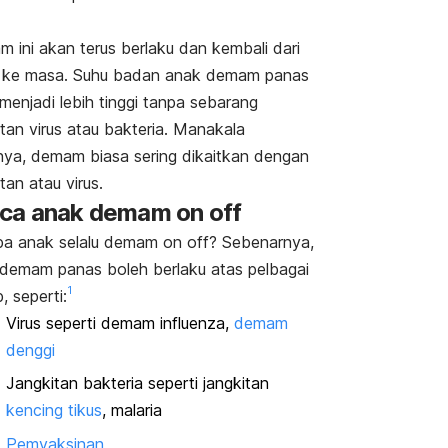
 ini akan terus berlaku dan kembali dari
 ke masa. Suhu badan
anak demam panas
menjadi lebih tinggi tanpa sebarang
itan virus atau bakteria. Manakala
ya, demam biasa sering dikaitkan dengan
tan atau virus.
nca
anak demam
on off
pa anak selalu demam
on off
? Sebenarnya,
 demam panas
boleh berlaku atas pelbagai
1
, seperti:
Virus seperti demam influenza,
demam
denggi
Jangkitan bakteria seperti jangkitan
kencing tikus
, malaria
Pemvaksinan