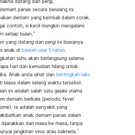
makna datang dan pergi.
 demam panas
secara berulang ini
akan demam yang kembali dalam corak.
ai contoh, si kecil mungkin mengalami
4
 setiap bulan.
 yang datang dan pergi ini biasanya
mi anak di
bawah usia 5 tahun.
gkatan suhu akan berlangsung selama
apa hari dan kemudian hilang untuk
ika. Anak anda sihat dan
bertingkah laku
ti biasa dalam selang waktu tersebut.
an ini adalah salah satu gejala utama
om demam berkala (
periodic fever
rome
). Ia adalah penyakit yang
akibatkan
anak demam panas
dalam
 dijarakkan dari masa ke masa, tanpa
5
nyai jangkitan virus atau bakteria.