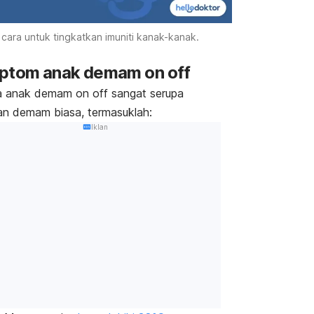
 cara untuk tingkatkan imuniti kanak-kanak.
mptom
anak demam
on off
a
anak demam
on off
sangat serupa
n demam biasa, termasuklah:
Iklan