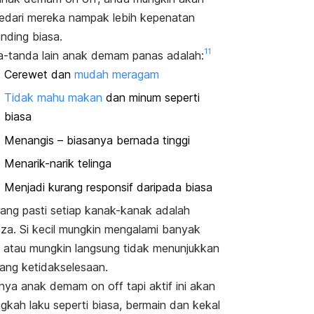
dari mereka nampak lebih kepenatan
nding biasa.
11
-tanda lain
anak demam panas
adalah:
Cerewet dan
mudah meragam
Tidak mahu makan
dan minum seperti
biasa
Menangis – biasanya bernada tinggi
Menarik-narik telinga
Menjadi kurang responsif daripada biasa
ang pasti setiap kanak-kanak adalah
za. Si kecil mungkin mengalami banyak
a atau mungkin langsung tidak menunjukkan
ang ketidakselesaan.
anya
anak demam
on off
tapi aktif ini akan
ngkah laku seperti biasa, bermain dan kekal