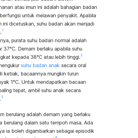
hanan atau imun ini adalah bahagian badan
berfungsi untuk melawan penyakit. Apabila
m ini dicetuskan, suhu badan akan menjadi
1
.
nya, purata suhu badan normal adalah
ar 37°C. Demam berlaku apabila suhu
2
gkat kepada 38°C atau lebih tinggi.
mengukur
suhu badan anak
secara oral
di ketiak, bacaannya mungkin turun
yak 1°C. Untuk mendapatkan bacaan
paling tepat, ambil suhu anak secara
3
.
 berulang adalah demam yang berlaku
a berulang dalam satu tempoh masa. Ada
ya ia boleh digambarkan sebagai episodik
4