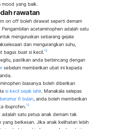
 mood yang baik.
dah rawatan
am
on off
boleh dirawat seperti demam
. Pengambilan acetaminophen adalah satu
untuk menguruskan sebarang gejala
akselesaan dan mengurangkan suhu,
12
t bagus buat si kecil.
egitu, pastikan anda berbincang dengan
r
sebelum memberikan ubat ini kepada
 anda.
minophen biasanya boleh diberikan
da
si kecil sejak lahir
. Manakala selepas
berumur 6 bulan
, anda boleh memberikan
12
a ibuprofen.
 adalah satu
petua anak demam tak
h
yang berkesan. Jika anak kelihatan lebih