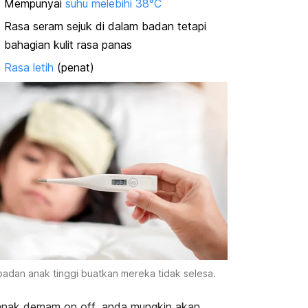
Mempunyai
suhu melebihi 38°C
Rasa seram sejuk di dalam badan tetapi
bahagian kulit rasa panas
Rasa letih
(penat)
adan anak tinggi buatkan mereka tidak selesa.
anak demam
on off
, anda mungkin akan