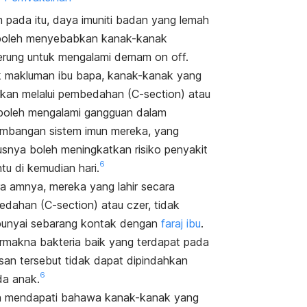
 pada itu, daya imuniti badan yang lemah
boleh menyebabkan kanak-kanak
rung untuk mengalami demam
on off.
 makluman ibu bapa, kanak-kanak yang
irkan melalui pembedahan (C-section) atau
boleh mengalami gangguan dalam
mbangan sistem imun mereka, yang
usnya boleh meningkatkan risiko penyakit
6
ntu di kemudian hari.
a amnya, mereka yang lahir secara
dahan (C-section) atau czer, tidak
nyai sebarang kontak dengan
faraj ibu
.
ermakna bakteria baik yang terdapat pada
an tersebut tidak dapat dipindahkan
6
a anak.
n mendapati bahawa kanak-kanak yang