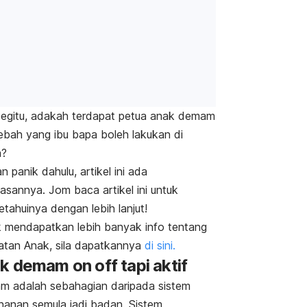
egitu, adakah terdapat
petua anak demam
ebah
yang ibu bapa boleh lakukan di
h?
n panik dahulu, artikel ini ada
lasannya. Jom baca artikel ini untuk
tahuinya dengan lebih lanjut!
 mendapatkan lebih banyak info tentang
atan Anak, sila dapatkannya
di sini.
ak demam
on off
tapi aktif
 adalah sebahagian daripada sistem
hanan semula jadi badan. Sistem