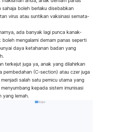
k makluman anda,
anak demam panas
 sahaja boleh berlaku disebabkan
itan virus atau suntikan vaksinasi semata-
.
arnya, ada banyak lagi punca kanak-
 boleh mengalami demam panas seperti
unyai daya ketahanan badan yang
h.
n terkejut juga ya, anak yang dilahirkan
a pembedahan (C-section) atau czer juga
 menjadi salah satu pemicu utama yang
 menyumbang kepada sistem imunisasi
 yang lemah.
Iklan