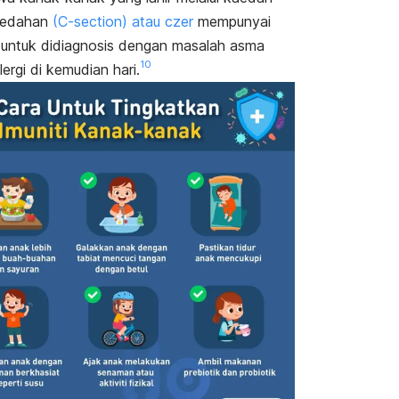
edahan
(C-section) atau czer
mempunyai
o untuk didiagnosis dengan masalah asma
10
lergi di kemudian hari.