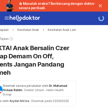
🍌 Masalah ereksi? Berbincang dengan doktor
secara peribadi.
bapaan
Kesihatan Anak
Kesihatan Anak Lain
Loading
 Tajaan
TA! Anak Bersalin Czer
ap Demam On Off,
ents Jangan Pandang
meh
Disemak secara perubatan oleh
Dr. Muhamad
Firdaus Rahim
·
Dokter Umum
·
Hello Health
Group
is oleh
Asyikin Md Isa
·
Disemak pada 23/09/2025