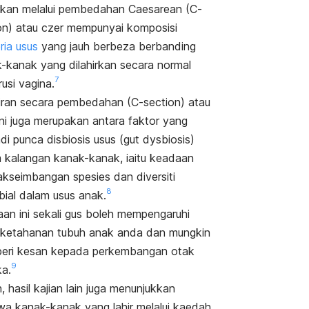
irkan melalui pembedahan Caesarean (C-
on) atau czer mempunyai komposisi
ria usus
yang jauh berbeza berbanding
-kanak yang dilahirkan secara normal
7
usi vagina.
iran secara pembedahan (C-section) atau
ini juga merupakan antara faktor yang
di punca disbiosis usus (
gut dysbiosis
)
 kalangan kanak-kanak, iaitu keadaan
akseimbangan spesies dan diversiti
8
bial dalam usus anak.
an ini sekali gus boleh mempengaruhi
ketahanan tubuh anak anda dan mungkin
eri kesan kepada perkembangan otak
9
a.
, hasil kajian lain juga menunjukkan
a kanak-kanak yang lahir melalui
kaedah