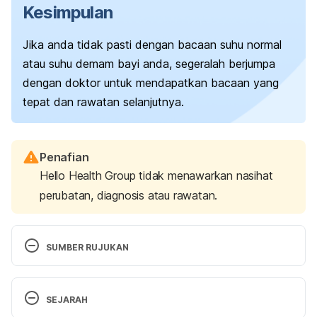
Kesimpulan
Jika anda tidak pasti dengan bacaan suhu normal
atau suhu demam bayi anda, segeralah berjumpa
dengan doktor untuk mendapatkan bacaan yang
tepat dan rawatan selanjutnya.
Penafian
Hello Health Group tidak menawarkan nasihat
perubatan, diagnosis atau rawatan.
SUMBER RUJUKAN
Fever in Infants and Children. 
https://familydoctor.org/condition/fever-in-infants-
SEJARAH
and-children/
 / Accessed on June 14, 2019.