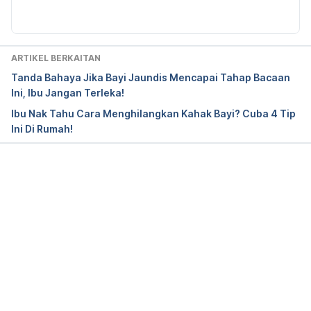
What Causes Autism?, 
https://www.autismspeaks.org/what-causes-autism, 
Accessed Dec 2 2019.
ARTIKEL BERKAITAN
Tanda Bahaya Jika Bayi Jaundis Mencapai Tahap Bacaan
The causes of autism, 
Ini, Ibu Jangan Terleka!
https://www.autism.org.uk/advice-and-
Ibu Nak Tahu Cara Menghilangkan Kahak Bayi? Cuba 4 Tip
guidance/what-is-autism/the-causes-of-autism, 
Ini Di Rumah!
Accessed Dec 2 2019.
MMR Vaccine and Autism, 
https://www.mayoclinicproceedings.org/article/S00
Loading...
25-6196(11)65218-X/fulltext, Accessed Dec 2 2019.