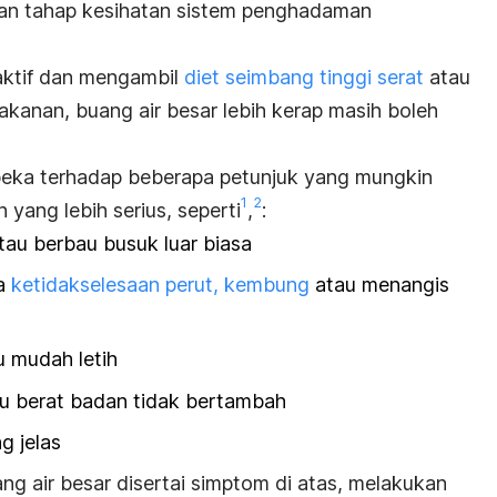
dan tahap kesihatan sistem penghadaman
.
aktif dan mengambil
diet seimbang tinggi serat
atau
kanan, buang air besar lebih kerap masih boleh
 peka terhadap beberapa petunjuk yang mungkin
1
2
yang lebih serius, seperti
,
:
 atau berbau busuk luar biasa
a
ketidakselesaan perut, kembung
atau menangis
u mudah letih
u berat badan tidak bertambah
g jelas
ng air besar disertai simptom di atas, melakukan