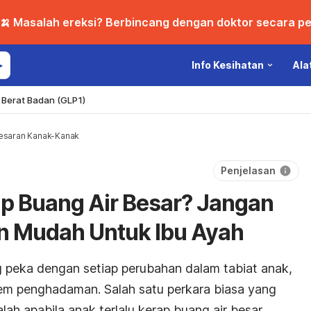
🍌 Masalah ereksi? Berbincang dengan doktor secara per
Info Kesihatan
Ala
Berat Badan (GLP1)
saran Kanak-Kanak
Penjelasan
ap Buang Air Besar? Jangan
an Mudah Untuk Ibu Ayah
 peka dengan setiap perubahan dalam tabiat anak,
em penghadaman. Salah satu perkara biasa yang
h apabila anak terlalu kerap buang air besar.