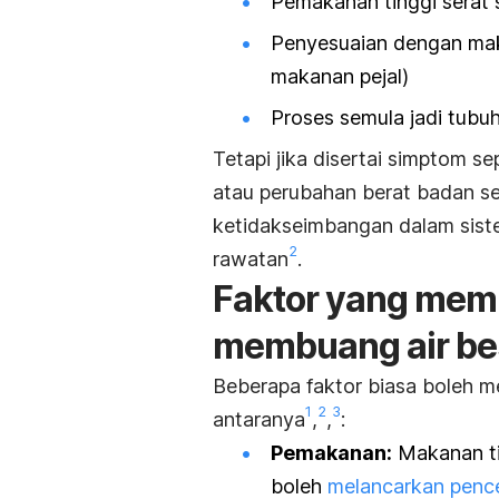
Pemakanan tinggi serat s
Penyesuaian dengan mak
makanan pejal)
Proses semula jadi tub
Tetapi jika disertai simptom sep
atau perubahan berat badan s
ketidakseimbangan dalam sis
2
rawatan
.
Faktor yang mem
membuang air be
Beberapa faktor biasa boleh m
1
2
3
antaranya
,
,
:
Pemakanan:
Makanan tin
boleh
melancarkan penc