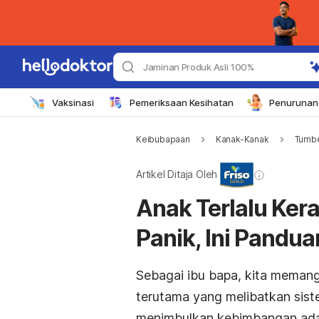
Jaminan Produk Asli 100%
Vaksinasi
Pemeriksaan Kesihatan
Penurunan 
Keibubapaan
Kanak-Kanak
Tumbe
Artikel Ditaja Oleh
Anak Terlalu Ker
Panik, Ini Pandu
Sebagai ibu bapa, kita memang
terutama yang melibatkan sist
menimbulkan kebimbangan adala