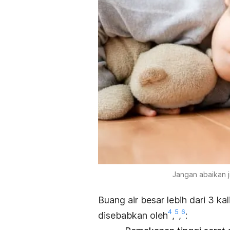
Jangan abaikan j
Buang air besar lebih dari 3 ka
4
5
6
disebabkan oleh
,
,
: