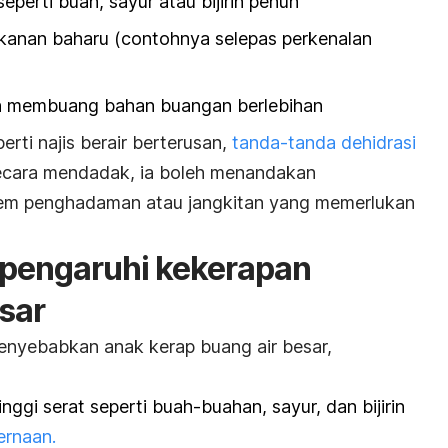
eperti buah, sayur atau bijirin penuh
anan baharu (contohnya selepas perkenalan
uh membuang bahan buangan berlebihan
erti najis berair berterusan,
tanda-tanda dehidrasi
ecara mendadak, ia boleh menandakan
tem penghadaman atau jangkitan yang memerlukan
pengaruhi kekerapan
sar
enyebabkan anak kerap buang air besar,
ggi serat seperti buah-buahan, sayur, dan bijirin
ernaan.