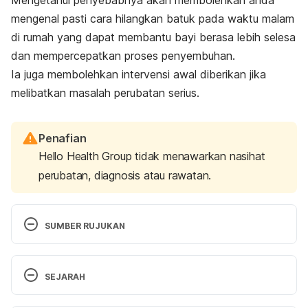
mengenal pasti cara hilangkan batuk pada waktu malam
di rumah yang dapat membantu bayi berasa lebih selesa
dan mempercepatkan proses penyembuhan.
Ia juga membolehkan intervensi awal diberikan jika
melibatkan masalah perubatan serius.
Penafian
Hello Health Group tidak menawarkan nasihat
perubatan, diagnosis atau rawatan.
SUMBER RUJUKAN
Teknik penggunaan ubat titis hidung. 
SEJARAH
http://www.myhealth.gov.my/teknik-penggunaan-
ubat-titis-hidung/
 Accessed 26 July 2021. 
Versi Terbaru