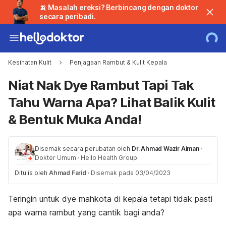
🍌 Masalah ereksi? Berbincang dengan doktor
secara peribadi.
Kesihatan Kulit
Penjagaan Rambut & Kulit Kepala
Niat Nak Dye Rambut Tapi Tak
Tahu Warna Apa? Lihat Balik Kulit
& Bentuk Muka Anda!
Disemak secara perubatan oleh
Dr. Ahmad Wazir Aiman
·
Dokter Umum
·
Hello Health Group
Ditulis oleh
Ahmad Farid
·
Disemak pada 03/04/2023
Teringin untuk
dye
mahkota di kepala tetapi tidak pasti
apa warna rambut yang cantik bagi anda?