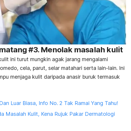
 matang #3. Menolak masalah kulit
ulit ini turut mungkin agak jarang mengalami
komedo, cela, parut, selar matahari serta lain-lain. Ini
mpu menjaga kulit daripada anasir buruk termasuk
 Dan Luar Biasa, Info No. 2 Tak Ramai Yang Tahu!
a Masalah Kulit, Kena Rujuk Pakar Dermatologi