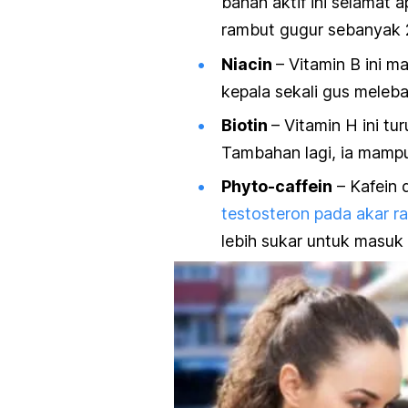
bahan aktif ini selamat 
rambut gugur sebanyak
Niacin
– Vitamin B ini 
kepala sekali gus mele
Biotin
– Vitamin H ini t
Tambahan lagi, ia mamp
Phyto-caffein
– Kafein 
testosteron pada akar r
lebih sukar untuk masuk