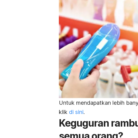
Untuk mendapatkan lebih banya
klik
di sini
.
Keguguran rambu
semua orang?