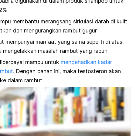
apabila digunakan di dalam produk
shampoo
untuk
 2%
mampu membantu merangsang sirkulasi darah di kulit
batkan dan mengurangkan rambut gugur
urut mempunyai manfaat yang sama seperti di atas.
u mengelakkan masalah rambut yang rapuh
dipercayai mampu untuk
mengehadkan kadar
ambut
. Dengan bahan ini, maka testosteron akan
 ke dalam rambut