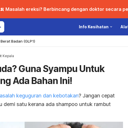
🍌 Masalah ereksi? Berbincang dengan doktor secara per
Info Kesihatan
Ala
Berat Badan (GLP1)
it Kepala
uda? Guna Syampu Untuk
g Ada Bahan Ini!
asalah keguguran dan kebotakan
? Jangan cepat
tu demi satu kerana ada
shampoo
untuk rambut