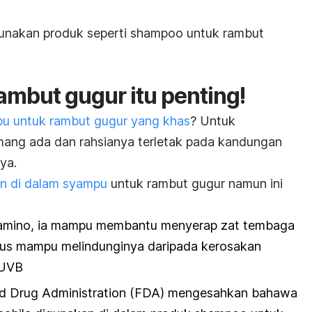
gunakan produk seperti
shampoo
untuk rambut
ambut gugur itu penting!
u untuk rambut gugur yang khas
? Untuk
ang ada dan rahsianya terletak pada kandungan
ya.
an di dalam syampu
untuk rambut gugur namun ini
d amino, ia mampu membantu menyerap zat tembaga
 gus mampu melindunginya daripada kerosakan
 UVB
d Drug Administration
(FDA) mengesahkan bahawa