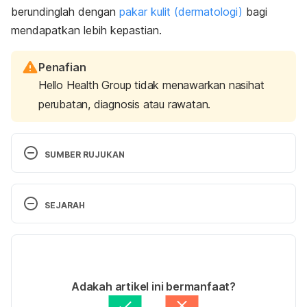
berundinglah dengan
pakar kulit (dermatologi)
bagi
mendapatkan lebih kepastian.
Penafian
Hello Health Group tidak menawarkan nasihat
perubatan, diagnosis atau rawatan.
SUMBER RUJUKAN
asturbation and Health: The Effects of 
SEJARAH
Masturbation on Your Health. 
https://flo.health/menstrual-
Versi Terbaru
cycle/sex/masturbation/masturbation-effects
, 
Accessed on Sept 26, 2022
07/10/2022
Ditulis oleh 
Asyikin Md Isa
Adakah artikel ini bermanfaat?
Masturbation and Acne. 
Disemak secara perubatan oleh 
Panel Perubatan 