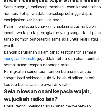
Kesan onani kepada wajah vs tahap hormon
Sememangnya melancap memberi kesan kepada tahap
hormon. Tetapi ia tidak mencukupi sehingga dapat
menjejaskan kesih
atan k
ulit anda.
Kajian mendapati bahawa mengalami orgasme boleh
membawa kepada peningkatan yang sangat kecil pada
tahap hormon testosteron sama ada untuk le
laki atau
wan
ita.
Bahkan perubahan dalam tahap testosteron semasa
mengalami klimaks
juga tidak ketara dan akan kembali
normal dalam tempoh beberapa minit.
Peningkatan sementara hormon kerana melancap
sangat kecil sehingga ia tidak boleh dijadikan sebab
kepada kemunculan jerawat di wajah!
Selain kesan onani kepada wajah,
wujudkah risiko lain?
Untuk rekod, melancap tidak akan menyebabkan