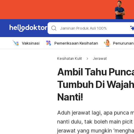
Jaminan Produk Asli 100%
Vaksinasi
Pemeriksaan Kesihatan
Penurunan 
Kesihatan Kulit
Jerawat
Ambil Tahu Punca
Tumbuh Di Wajah
Nanti!
Aduh jerawat lagi, apa punca m
nanti dulu, tak boleh main picit
jerawat yang mungkin ‘menghant