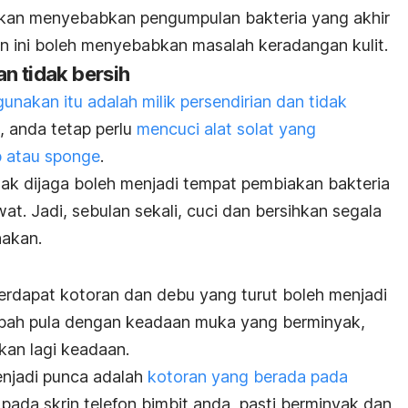
i akan menyebabkan pengumpulan bakteria yang akhir
n ini boleh menyebabkan masalah keradangan kulit.
n tidak bersih
gunakan itu adalah milik persendirian dan tidak
, anda tetap perlu
mencuci alat solat yang
p atau
sponge
.
idak dijaga boleh menjadi tempat pembiakan bakteria
at. Jadi, sebulan sekali, cuci dan bersihkan segala
nakan.
terdapat kotoran dan debu yang turut boleh menjadi
bah pula dengan keadaan muka yang berminyak,
kan lagi keadaan.
enjadi punca adalah
kotoran yang berada pada
 pada skrin telefon bimbit anda, pasti berminyak dan