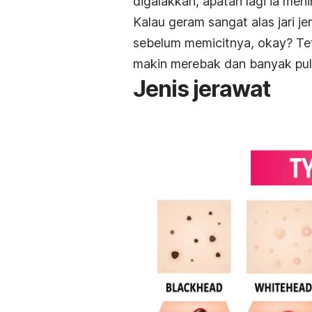
digalakkan, apatah lagi ia me
Kalau geram sangat alas jari j
sebelum memicitnya, okay? Tet
makin merebak dan banyak pul
Jenis jerawat