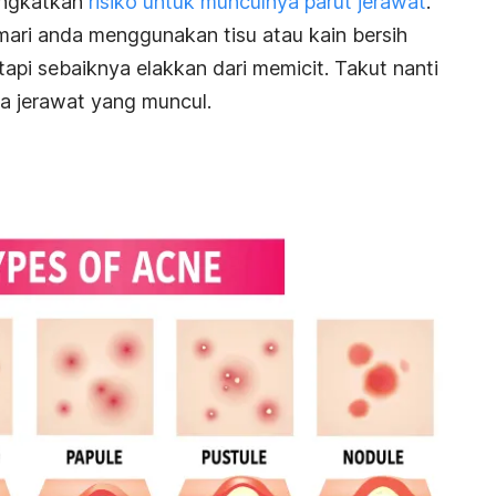
ningkatkan
risiko untuk munculnya parut jerawat
.
emari anda menggunakan tisu atau kain bersih
api sebaiknya elakkan dari memicit. Takut nanti
a jerawat yang muncul.