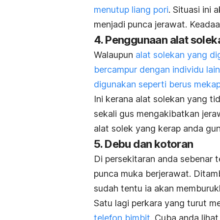
menutup liang pori
. Situasi in
menjadi punca jerawat. Keadaa
4. Penggunaan alat soleka
Walaupun
alat solekan yang di
bercampur dengan individu lain
digunakan seperti berus meka
Ini kerana alat solekan yang t
sekali gus mengakibatkan jeraw
alat solek yang kerap anda gu
5. Debu dan kotoran
Di persekitaran anda sebenar 
punca muka berjerawat. Ditam
sudah tentu ia akan memburuk
Satu lagi perkara yang turut m
telefon bimbit.
Cuba anda lihat